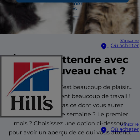
s'attendre
fréquemment
l’alimentation
?
posées
adaptée
S'inscrire
Où acheter
À quoi s'attendre avec
votre nouveau chat ?
Un nouveau chat, c’est beaucoup de plaisir...
mais c’est également beaucoup de travail !
Vous ne savez pas ce dont vous aurez
besoin la première semaine ? Le premier
mois ? Choisissez une option ci-dessous
S'inscrire
Où acheter
pour avoir un aperçu de ce qui vous attend.