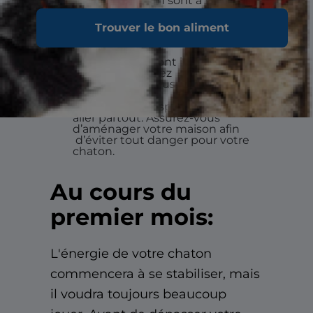
de votre chaton sont à jour.
Veillez à vous procurer
les
Trouver le bon aliment
fournitures nécessaires.
Les accidents sont inévitables,
alors commencez
l’apprentissage
de la litière
le plus tôt possible.
Le chaton est espiègle et peut
aller partout. Assurez-vous
d’aménager votre maison afin
d’éviter tout danger pour votre
chaton.
Au cours du
premier mois:
L'énergie de votre chaton
commencera à se stabiliser, mais
il voudra toujours beaucoup