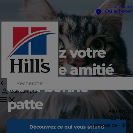
S'inscrire
Où acheter
Débutez votre
nouvelle amitié
de la bonne
Mon compte
patte
Aliments
Conseils
À propos de Hill's
Découvrez ce qui vous attend