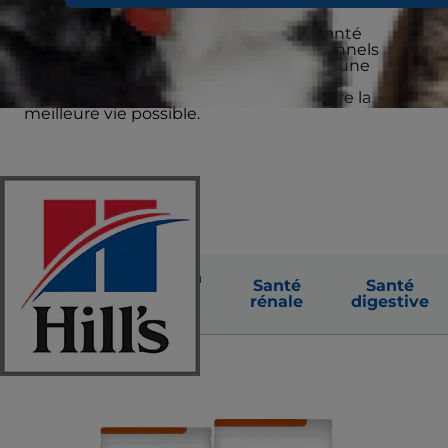
Votre chien souffre-t-il d’un souci de santé
spécifique ou a-t-il des besoins nutritionnels
particuliers ? Hill’s Prescription Diet est une
nutrition clinique recommandée par les
vétérinaires pour aider votre chien à vivre la
meilleure vie possible.
Gestion
Santé
Santé
Santé
du
urinaire
rénale
digestive
poids