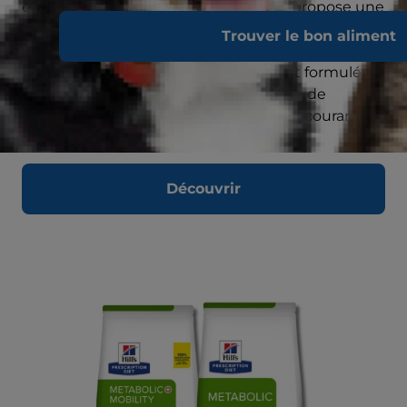
offrir une alimentation adaptée. Hill’s propose une
gamme d’aliments pour le soutien urinaire,
Trouver le bon aliment
notamment le Prescription Diet c/d Multicare, qui
apporte une nutrition spécifiquement formulée
pour aider à gérer et à réduire le risque de
formation des calculs urinaires les plus courants.
Découvrir