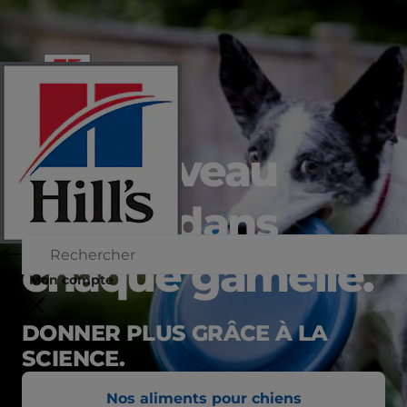
Un nouveau
départ dans
chaque gamelle.
Mon compte
DONNER PLUS GRÂCE À LA
SCIENCE.
Nos aliments pour chiens