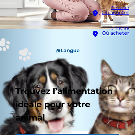
S'inscrire
Où acheter
S'inscrire
Où acheter
Langue
Trouvez l’alimentation
idéale pour votre
animal