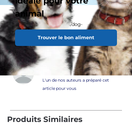
idéale pour votre
animal
ls-pet/fr_fr/home/products/dog-
food.html#pd|canned|Pouch|Stew">
Chien
Trouver le bon aliment
Staff
Author
L'un de nos auteurs a préparé cet
article pour vous
Produits Similaires