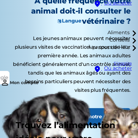
À quelle fréquence votre
Où acheter
animal doit-il consulter le
vétérinaire ?
Langue
Aliments
Les jeunes animaux peuvent nécessiter
Conseils
plusieurs visites de vaccination au cours de leur
À propos de Hill's
première année. Les animaux adultes
S'inscrire
bénéficient généralement d'un contrôle annuel,
Où acheter
tandis que les animaux âgés ou ayant des
ggle
besoins particuliers peuvent nécessiter des
Mon compte
visites plus fréquentes.
Découvrir notre nutrition
Trouvez l’alimentation