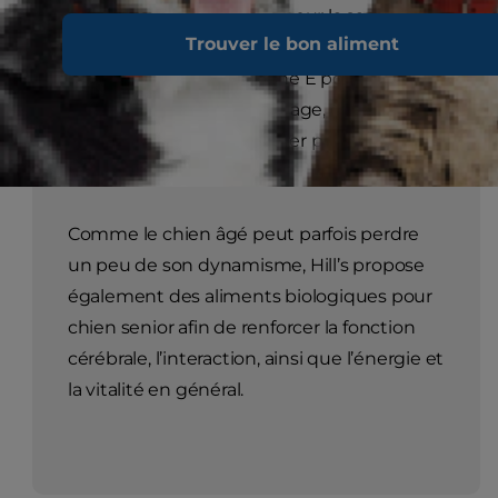
équilibrées en minéraux pour la santé
Trouver le bon aliment
cardiaque et rénale, des acides gras
Oméga-6 et de la vitamine E pour une
belle peau et un beau pelage, et des
ingrédients faciles à digérer pour faciliter la
digestion.
Comme le chien âgé peut parfois perdre
un peu de son dynamisme, Hill’s propose
également des aliments biologiques pour
chien senior afin de renforcer la fonction
cérébrale, l’interaction, ainsi que l’énergie et
la vitalité en général.