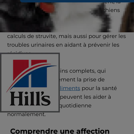
affections à long terme. Heureusement, la
nutrition pour la santé urinaire des chiens
peut jouer un rôle important, non
seulement pour aider à dissoudre les
calculs de struvite, mais aussi pour gérer les
troubles urinaires en aidant à prévenir les
récidives.
Dans le cadre de soins complets, qui
comprennent également la prise de
médicaments,
les aliments
pour la santé
urinaire des chiens peuvent les aider à
poursuivre leur vie quotidienne
normalement.
Comprendre une affection