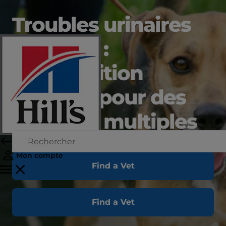
Troubles urinaires
du chien :
une nutrition
adaptée pour des
bienfaits multiples
Mon compte
Find a Vet
Find a Vet