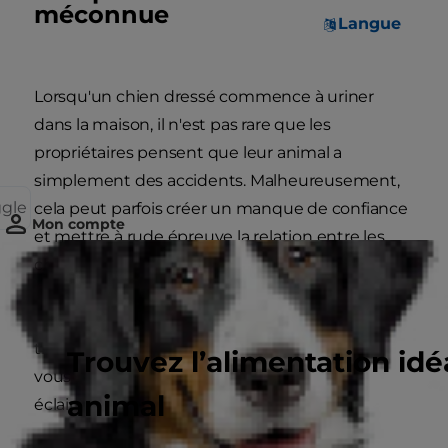
méconnue
Langue
Lorsqu'un chien dressé commence à uriner
dans la maison, il n'est pas rare que les
propriétaires pensent que leur animal a
simplement des accidents. Malheureusement,
ggle
cela peut parfois créer un manque de confiance
Mon compte
et mettre à rude épreuve la relation entre les
chiens, même les plus affectueux, et leurs
propriétaires. C’est pourquoi il est important
d'être capable de reconnaître les signes de
troubles urinaires chez votre chien, afin que
Trouvez l’alimentation idé
vous puissiez prendre des décisions plus
animal
éclairées concernant sa santé urinaire.