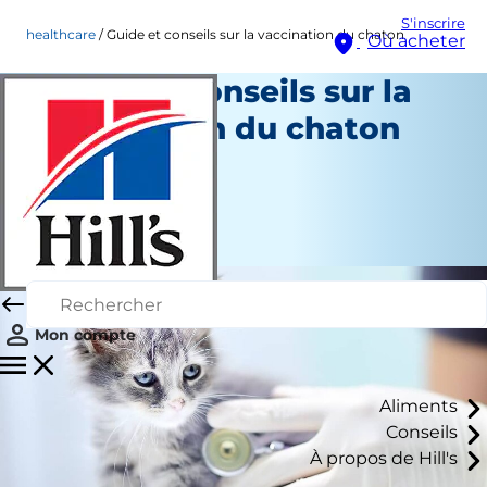
S'inscrire
healthcare
Guide et conseils sur la vaccination du chaton
Où acheter
Guide et conseils sur la
vaccination du chaton
Soins de santé
Erin Ollila
|
Juin 27, 2024
Mon compte
Aliments
Conseils
À propos de Hill's