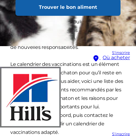
litière et la présentation aux autres animaux,
Trouver le bon aliment
pour n’en citer que quelques-unes. D’autres
étapes importantes se dérouleront chez le
vétérinaire. Des vaccinations à la
stérilisation
, le
fait d’accueillir un nouvel animal s’accompagne
de nouvelles responsabilités.
S'inscrire
Où acheter
Le calendrier des vaccinations est un élément
essentiel de la vie du chaton pour qu’il reste en
bonne santé. Pour vous aider, voici une liste des
vaccins les plus courants recommandés par les
vétérinaires pour le chaton et les raisons pour
lesquelles ils sont importants pour lui.
Renseignez-vous d’abord, puis contactez le
vétérinaire pour établir un calendrier de
vaccinations adapté.
S'inscrire