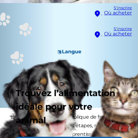
S'inscrire
Où acheter
S'inscrire
Où acheter
Langue
Trouvez l’alimentation
idéale pour votre
L’adoption d’un chaton implique de franchir
animal
ensemble de nombreuses étapes, notamment
son arrivée chez vous, l’apprentissage de la