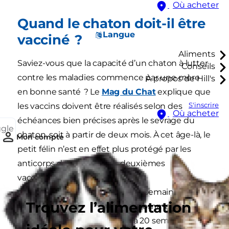
Où acheter
Quand le chaton doit-il être
Langue
vacciné ?
Aliments
Saviez-vous que la capacité d’un chaton à lutter
Conseils
contre les maladies commence par une mère
À propos de Hill's
en bonne santé ? Le
Mag du Chat
explique que
S'inscrire
les vaccins doivent être réalisés selon des
Où acheter
échéances bien précises après le sevrage du
ggle
chaton, soit à partir de deux mois. À cet âge-là, le
Mon compte
petit félin n’est en effet plus protégé par les
anticorps de sa mère. Les deuxièmes
vaccinations sont généralement
recommandées trois ou quatre semaines plus
Trouvez l’alimentation
tard, et certains vétérinaires recommandent un
troisième rappel à l’âge de 16 à 20 semaines pour