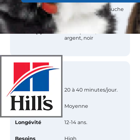
Texture
Double couche, couche
dure.
Couleur(s)
Sel et poivre, noir et
argent, noir
Soins
Exercice
20 à 40 minutes/jour.
Niveau d’énergie
Moyenne
Longévité
12-14 ans.
Besoins
High