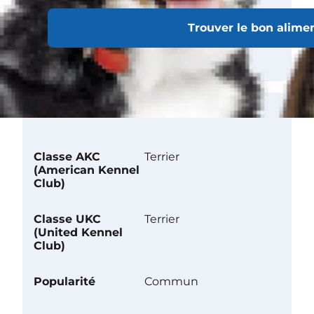
Tendance à
Trouver le bon alime
creuser
Reconnaissance officielle
Classe AKC
Terrier
(American Kennel
Club)
Classe UKC
Terrier
(United Kennel
Club)
Popularité
Commun