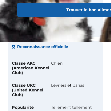
Besoins
particuliers
Trouver le bon alime
Tendance à
creuser
Reconnaissance officielle
Classe AKC
Chien
(American Kennel
Club)
Classe UKC
Lévriers et parias
(United Kennel
Club)
Popularité
Tellement tellement