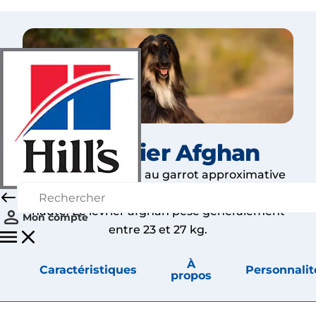
Le Lévrier Afghan
Le mâle a une taille au garrot approximative
de 70 cm, et la femelle peut être un peu moins
haute. Le lévrier afghan pèse généralement
Mon compte
entre 23 et 27 kg.
À
Caractéristiques
Personnalit
propos