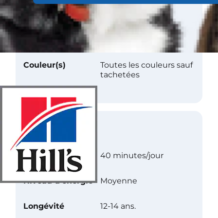
Longueur
Long
Texture
Soyeux
Couleur(s)
Toutes les couleurs sauf
tachetées
Soins
Exercice
40 minutes/jour
Niveau d’énergie
Moyenne
Longévité
12-14 ans.