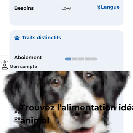
Langue
Besoins
Low
Traits distinctifs
Aboiement
ggle
Mon compte
Ronflement
Tendance à baver
Trouvez l’alimentation idé
Entretien du
pelage
animal