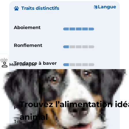
Langue
Traits distinctifs
Aboiement
Ronflement
ggle
Tendance à baver
Mon compte
Entretien du
pelage
Besoins
Trouvez l’alimentation idé
particuliers
animal
Tendance à
creuser