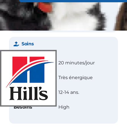
Texture
Droit
Couleur(s)
Blanc.
Soins
Exercice
20 minutes/jour
Niveau d’énergie
Très énergique
Longévité
12-14 ans.
Besoins
High