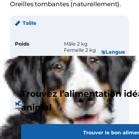
Oreilles tombantes (naturellement).
Taille
Poids
Mâle 2 kg
Femelle 2 kg
Langue
Taille (au garrot)
Mâle 25 cm
Femelle 23 cm
Trouvez l’alimentation idé
Pelage
animal
Longueur
Long
Trouver le bon alime