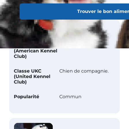
Trouver le bon alime
Reconnaissance officielle
Classe AKC
Jouet
(American Kennel
Club)
Classe UKC
Chien de compagnie.
(United Kennel
Club)
Popularité
Commun