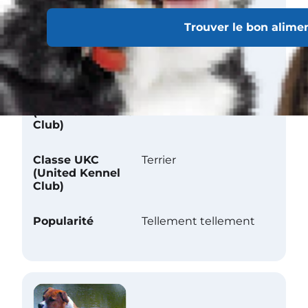
Trouver le bon alime
Reconnaissance officielle
Classe AKC
Terrier
(American Kennel
Club)
Classe UKC
Terrier
(United Kennel
Club)
Popularité
Tellement tellement