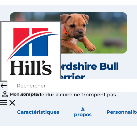
Le Staffordshire Bull
Terrier
Impossible de ne pas reconnaître ce chien : ses
Mon compte
allures de dur à cuire ne trompent pas.
À
Caractéristiques
Personnalit
propos