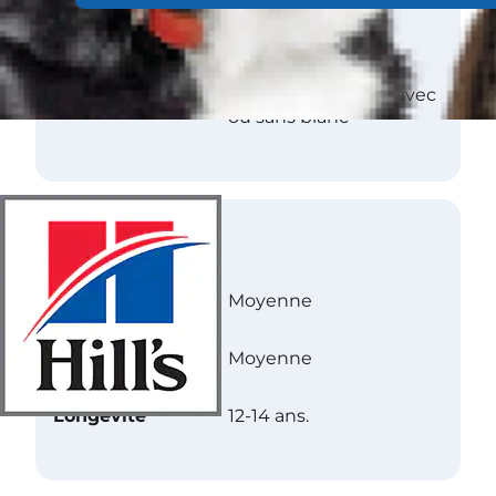
Texture
Plat
Couleur(s)
Rouge, fauve, noir,
blanc, bleu, bringé avec
ou sans blanc
Soins
Exercice
Moyenne
Niveau d’énergie
Moyenne
Longévité
12-14 ans.