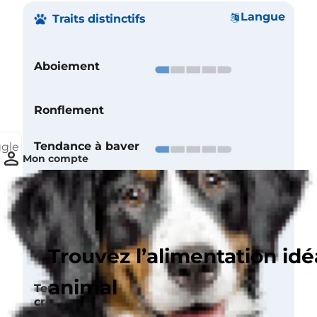
Langue
Traits distinctifs
Aboiement
Ronflement
Tendance à baver
ggle
Mon compte
Entretien du
pelage
Besoins
Trouvez l’alimentation idé
particuliers
animal
Tendance à
creuser