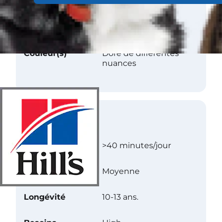
Longueur
Moyen
Texture
Droit
Couleur(s)
Doré de différentes
nuances
Soins
Exercice
>40 minutes/jour
Niveau d’énergie
Moyenne
Longévité
10-13 ans.