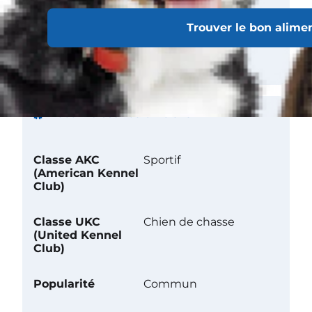
Trouver le bon alime
Tendance à
creuser
Reconnaissance officielle
Classe AKC
Sportif
(American Kennel
Club)
Classe UKC
Chien de chasse
(United Kennel
Club)
Popularité
Commun