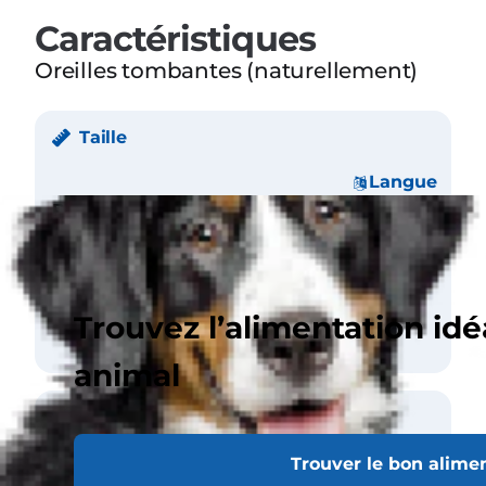
Caractéristiques
Oreilles tombantes (naturellement)
Taille
Langue
Poids
Mâle 29-34 kg
Femelle 25-29 kg
Taille (au garrot)
Mâle 61 cm
Femelle 56 cm
Trouvez l’alimentation idé
animal
Pelage
Trouver le bon alime