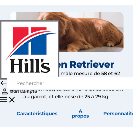
Le Golden Retriever
Le golden retriever mâle mesure de 58 et 62
cm de haut au garrot et pèse de 29 à 32 kg.
Quant à la femelle, sa taille varie de 53 et 55 cm
Mon compte
au garrot, et elle pèse de 25 à 29 kg.
À
Caractéristiques
Personnalit
propos