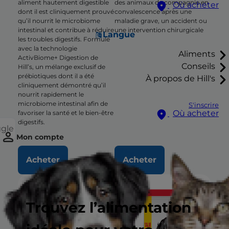
aliment hautement digestible
des animaux de compagnie en
Où acheter
dont il est cliniquement prouvé
convalescence après une
qu’il nourrit le microbiome
maladie grave, un accident ou
intestinal et contribue à réduire
une intervention chirurgicale
Langue
les troubles digestifs. Formulé
avec la technologie
Aliments
ActivBiome+ Digestion de
Conseils
Hill’s, un mélange exclusif de
prébiotiques dont il a été
À propos de Hill's
cliniquement démontré qu’il
nourrit rapidement le
microbiome intestinal afin de
S'inscrire
Où acheter
favoriser la santé et le bien-être
digestifs.
ggle
Mon compte
Acheter
Acheter
Trouvez l’alimentation