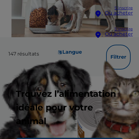
S'inscrire
Où acheter
S'inscrire
Où acheter
Langue
147
résultats
Filtrer
Trouvez l’alimentation
idéale pour votre
animal