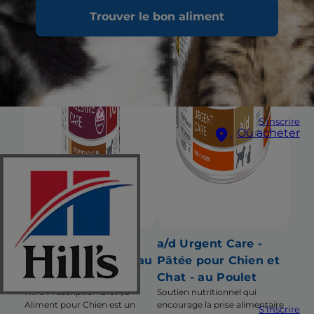
Trouver le bon aliment
S'inscrire
Où acheter
i/d Digestive Care
a/d Urgent Care -
Mijoté pour Chien au
Pâtée pour Chien et
Poulet & Légumes
Chat - au Poulet
Hill’s Prescription Diet i/d -
Soutien nutritionnel qui
Aliment pour Chien est un
encourage la prise alimentaire
S'inscrire