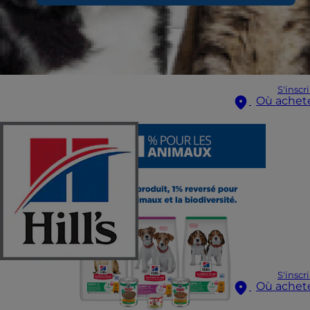
S'inscr
Où achet
S'inscr
Où achet