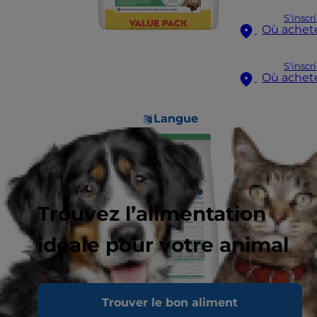
S'inscr
Où achet
S'inscr
Où achet
Langue
Trouvez l’alimentation
idéale pour votre animal
Trouver le bon aliment