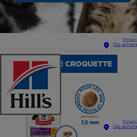
S'inscr
Où achet
S'inscr
Où achet