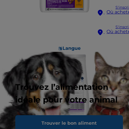
S'inscr
Où achet
S'inscr
Où achet
Langue
Trouvez l’alimentation
idéale pour votre animal
Trouver le bon aliment