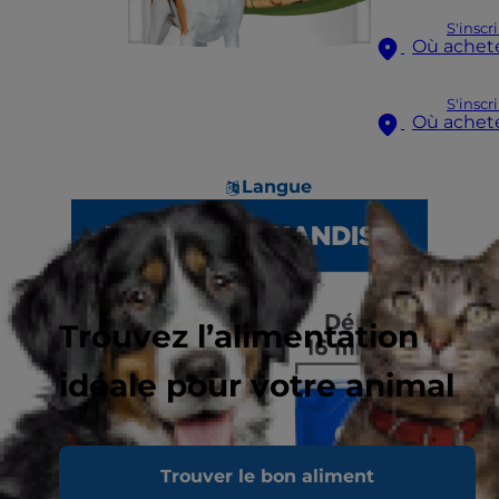
S'inscr
Où achet
S'inscr
Où achet
Langue
Trouvez l’alimentation
idéale pour votre animal
Trouver le bon aliment