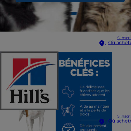
S'inscr
Où achet
S'inscr
Où achet