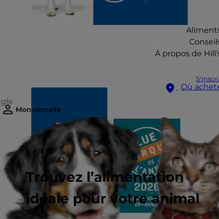
Langue
Aliment
Conseil
À propos de Hill'
S'inscr
Où achet
ggle
Mon compte
Trouvez l’alimentation
idéale pour votre animal