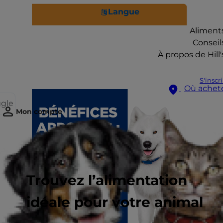
Langue
Aliment
Conseil
À propos de Hill'
S'inscr
Où achet
ggle
Mon compte
Trouvez l’alimentation
idéale pour votre animal