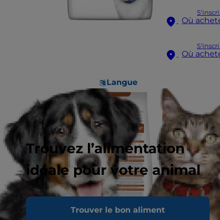
S'inscr
Où achet
S'inscr
Où achet
Langue
Trouvez l’alimentation
idéale pour votre animal
Trouver le bon aliment