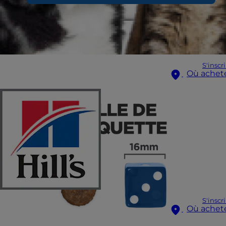
S'inscr
Où achet
S'inscr
Où achet