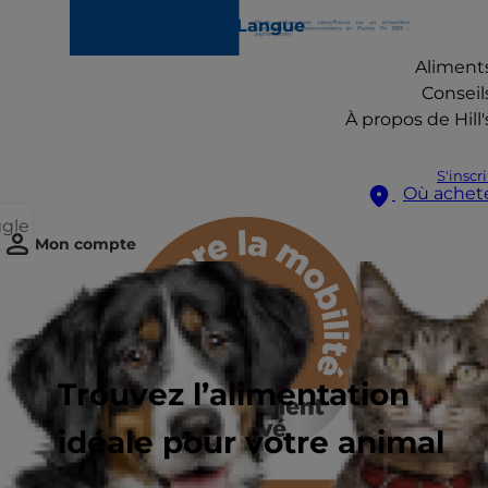
Langue
Aliment
Conseil
À propos de Hill'
S'inscr
Où achet
ggle
Mon compte
Trouvez l’alimentation
idéale pour votre animal