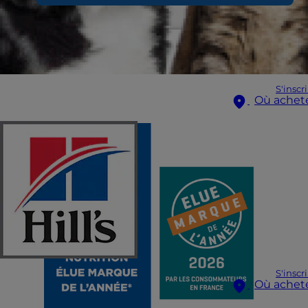
S'inscr
Où achet
S'inscr
Où achet