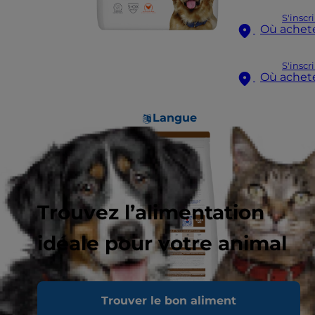
S'inscr
Où achet
S'inscr
Où achet
Langue
Trouvez l’alimentation
idéale pour votre animal
Trouver le bon aliment