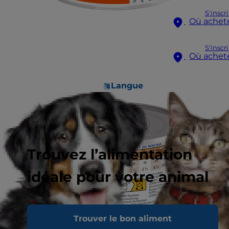
S'inscr
Où achet
S'inscr
Où achet
Langue
Trouvez l’alimentation
idéale pour votre animal
Trouver le bon aliment