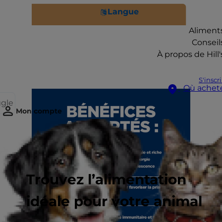
Langue
Aliment
Conseil
À propos de Hill'
S'inscr
Où achet
ggle
Mon compte
Trouvez l’alimentation
idéale pour votre animal