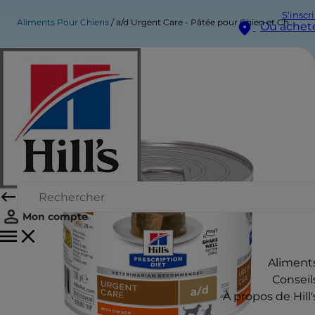
S'inscr
Aliments Pour Chiens
a/d Urgent Care - Pâtée pour Chien et Chat - au Poulet
Où achet
Mon compte
Aliment
Conseil
À propos de Hill'