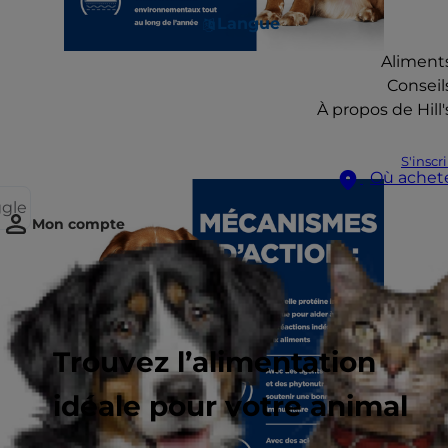
Langue
Aliment
Conseil
À propos de Hill'
S'inscr
Où achet
ggle
Mon compte
Trouvez l’alimentation
idéale pour votre animal