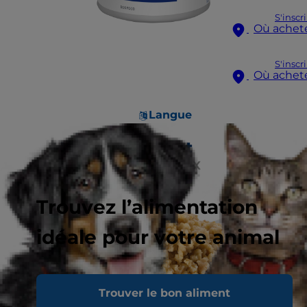
S'inscr
Où achet
S'inscr
Où achet
Langue
Trouvez l’alimentation
idéale pour votre animal
Trouver le bon aliment