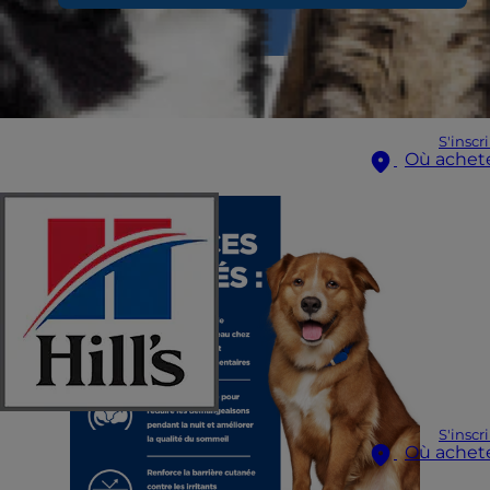
S'inscr
Où achet
S'inscr
Où achet