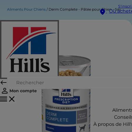
S'inscr
Aliments Pour Chiens
Derm Complete - Pâtée pour Chien - Saveur Originale
Où achet
Mon compte
Aliment
Conseil
À propos de Hill'