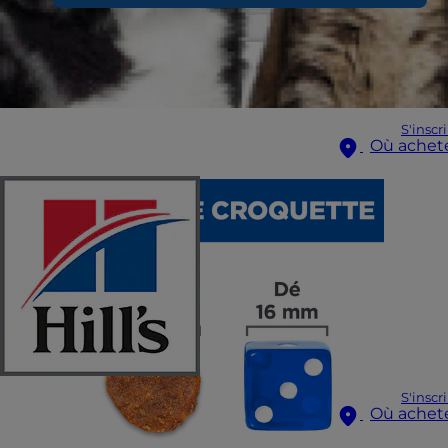
S'inscr
Où achet
S'inscr
Où achet