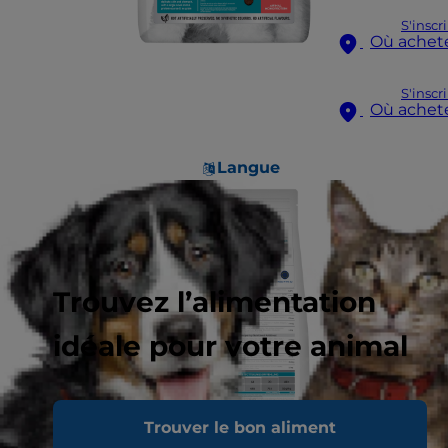
S'inscr
Où achet
S'inscr
Où achet
Langue
Trouvez l’alimentation
idéale pour votre animal
Trouver le bon aliment