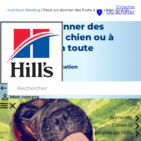
S'inscrire
nutrition-feeding
Peut-on donner des fruits à son chien ou à son chat en toute sécurité ?
Où acheter
Peut-on donner des
fruits à son chien ou à
son chat en toute
sécurité ?
Nutrition et alimentation
Christine O'Brien
|
Avril 23, 2021
Mon compte
Aliments
Conseils
À propos de Hill's