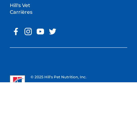
Hill's Vet
Carrières
© 2025 Hill's Pet Nutrition, Inc.
All rights reserved.
*Étude menée auprès de 401 vétérinaires français en
Mai 2025. SIG : 95 %. Kynetec.
**Les visuels d'aliments sont utilisés à des fins
d'illustration et ne sont pas contractuels. Ils ne
reflètent pas la nature exacte ni la quantité précise
des ingrédients contenus dans nos produits. Seuls la
liste d'ingrédients figurant sur l'étiquette de chaque
produit et la fiche technique de celui-ci garantissent
sa composition exacte.