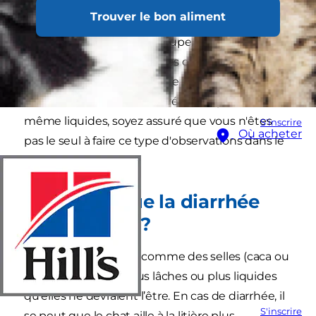
En nettoyant la litière de votre chat, vous avez
Trouver le bon aliment
remarqué qu’il avait la diarrhée ces derniers
temps et cela vous préoccupe. Chaque année,
des millions de propriétaires de chats
connaissent ce trouble. Que les selles de votre
chat soient molles, décolorées, sanglantes ou
même liquides, soyez assuré que vous n'êtes
S'inscrire
Où acheter
pas le seul à faire ce type d'observations dans le
bac à litière.
Qu’est-ce que la diarrhée
chez le chat ?
La diarrhée se définit comme des selles (caca ou
fèces) plus molles, plus lâches ou plus liquides
qu’elles ne devraient l’être. En cas de diarrhée, il
S'inscrire
se peut que le chat aille à la litière plus