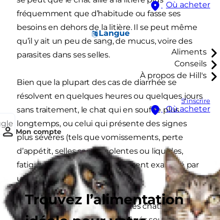
Où acheter
fréquemment que d’habitude ou fasse ses
besoins en dehors de la litière. Il se peut même
Langue
qu’il y ait un peu de sang, de mucus, voire des
Aliments
parasites dans ses selles.
Conseils
À propos de Hill's
Bien que la plupart des cas de diarrhée se
résolvent en quelques heures ou quelques jours
S'inscrire
Où acheter
sans traitement, le chat qui en souffre plus
ggle
longtemps, ou celui qui présente des signes
Mon compte
plus sévères (tels que vomissements, perte
d’appétit, selles sanguinolentes ou liquides,
fatigue), doit être immédiatement examiné par
un vétérinaire.
Trouvez l’alimentation
Il est important de noter que les chats de petite
taille, les chatons et les chats âgés souffrant de