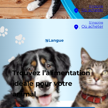
S'inscrire
Où acheter
S'inscrire
Où acheter
Langue
Trouvez l’alimentation
idéale pour votre
animal