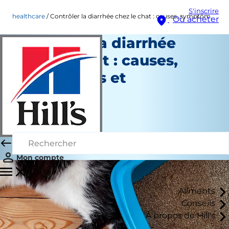
S'inscrire
healthcare
Contrôler la diarrhée chez le chat : causes, symptômes et traitement
Où acheter
Contrôler la diarrhée
chez le chat : causes,
symptômes et
traitement
Soins de santé
Dr Patty Khuly
|
16 janvier 2026
Mon compte
Aliments
Conseils
À propos de Hill's