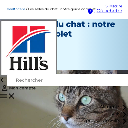
S'inscrire
healthcare
Les selles du chat : notre guide complet
Où acheter
Les selles du chat : notre
guide complet
Soins de santé
Christine O'Brien
|
Juillet 09, 2018
Mon compte
Aliments
Conseils
À propos de Hill's