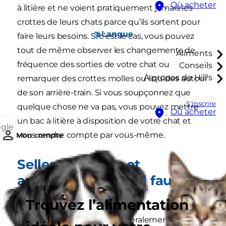
Où acheter
à litière et ne voient pratiquement jamais les
crottes de leurs chats parce qu’ils sortent pour
Langue
faire leurs besoins. Si c’est le cas, vous pouvez
tout de même observer les changements de
Aliments
fréquence des sorties de votre chat ou
Conseils
À propos de Hill's
remarquer des crottes molles ou liquides autour
de son arrière-train. Si vous soupçonnez que
S'inscrire
quelque chose ne va pas, vous pouvez mettre
Où acheter
un bac à litière à disposition de votre chat et
ggle
vous rendre compte par vous-même.
Mon compte
Selles normales et
anormales : ce qu’il faut
vérifier
Trouvez l’alimentation
Les selles normales sont généralement