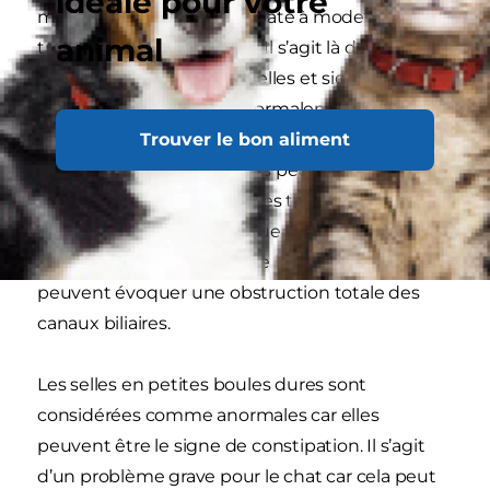
idéale pour votre
malléables (comme de la pâte à modeler : ni
animal
trop molles, ni trop dures). Il s’agit là de la
référence en matière de selles et signifie que
votre chat fait ses selles normalement. Les selles
Trouver le bon aliment
normales sont de couleur brun foncé, mais pas
trop, car des selles noirâtres peuvent évoquer la
présence de sang. Des selles trop claires
peuvent également indiquer un problème plus
grave, comme une maladie hépatique, car elles
peuvent évoquer une obstruction totale des
canaux biliaires.
Les selles en petites boules dures sont
considérées comme anormales car elles
peuvent être le signe de constipation. Il s’agit
d’un problème grave pour le chat car cela peut