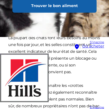
nettoyer !). Toutefois, le fait de vérifier que la
Trouver le bon aliment
couleur et la forme des crottes du chat sont
normales est l’un des moyens de repérer les
signes d’éventuels troubles de la santé.
La plupart des chats font leurs besoins au moins
S'inscrire
une fois par jour, et les selles constituent un
Où acheter
excellent indicateur de leur état de santé. Cela
peut vous indiquer s’il présente un blocage ou
une maladie sous-jacente, ou si son
alimentation
ne lui convient pas.
En apprenant à reconnaître les «crottes
normales», vous saurez également reconnaître
les selles qui ne semblent pas normales. Bien
sûr, de nombreux propriétaires n’ont pas de bac
S'inscrire