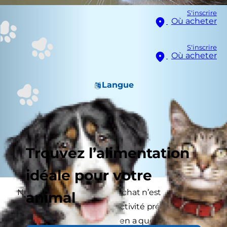
S'inscrire
Où acheter
S'inscrire
Où acheter
Langue
Trouvez l’alimentation
idéale pour votre
Nettoyer la litière de votre chat n’est
animal
probablement pas votre activité préférée (si ça
l’est, faites-nous signe, on en a quelques-unes à