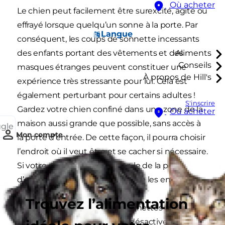
Où acheter
Le chien peut facilement être surexcité, agité ou
effrayé lorsque quelqu’un sonne à la porte. Par
Langue
conséquent, les coups de sonnette incessants
des enfants portant des vêtements et des
Aliments
Conseils
masques étranges peuvent constituer une
À propos de Hill's
expérience très stressante pour lui. Cela est
également perturbant pour certains adultes !
S'inscrire
Gardez votre chien confiné dans une zone de la
Où acheter
maison aussi grande que possible, sans accès à
ggle
Mon compte
la porte d’entrée. De cette façon, il pourra choisir
l’endroit où il veut être et se cacher si nécessaire.
Si votre chien aboie, éloignez-le de la porte
d’entrée pour éviter qu’il n'effraie les enfants.
Trouvez l’alimentation
De nombreuses nouvelles sonnettes
intelligentes permettent de désactiver le