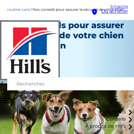
S'inscrire
routine-care
Nos conseils pour assurer la sécurité de votre chien à Halloween
Où acheter
Nos conseils pour assurer
la sécurité de votre chien
à Halloween
Soins du quotidien
Staff Author
|
Septembre 03, 2024
Mon compte
Aliments
Conseils
À propos de Hill's