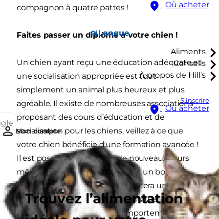
Où acheter
compagnon à quatre pattes !
Langue
Faites passer un diplôme à votre chien !
Aliments
Un chien ayant reçu une éducation adéquate et
Conseils
À propos de Hill's
une socialisation appropriée est tout
simplement un animal plus heureux et plus
S'inscrire
agréable. Il existe de nombreuses associations
Où acheter
proposant des cours d’éducation et de
ggle
socialisation pour les chiens, veillez à ce que
Mon compte
votre chien bénéficie d'une formation avancée !
Il est possible d'enseigner de nouveaux tours
même à un chien plus âgé. Avec un bon
apprentissage, votre chien adoptera un meilleur
Trouvez l’alimentation
comportement dans toutes les situations. En
pouvant compter sur son comportement