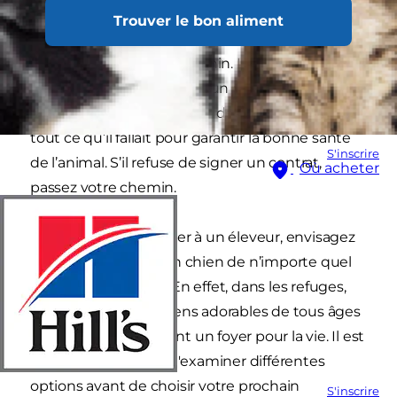
vous qu’il provient d’un éleveur responsable. Le
Trouver le bon aliment
site
woopets.fr
donne de très bons conseils
pour choisir un éleveur canin. L’éleveur doit
toujours remplir et signer un contrat de vente
pour le chien. Cela permet de s’assurer qu’il a fait
tout ce qu’il fallait pour garantir la bonne santé
S'inscrire
de l’animal. S’il refuse de signer un contrat,
Où acheter
passez votre chemin.
Avant de vous adresser à un éleveur, envisagez
toujours d’adopter un chien de n’importe quel
âge dans un refuge. En effet, dans les refuges,
des centaines de chiens adorables de tous âges
attendent simplement un foyer pour la vie. Il est
donc recommandé d'examiner différentes
options avant de choisir votre prochain
S'inscrire