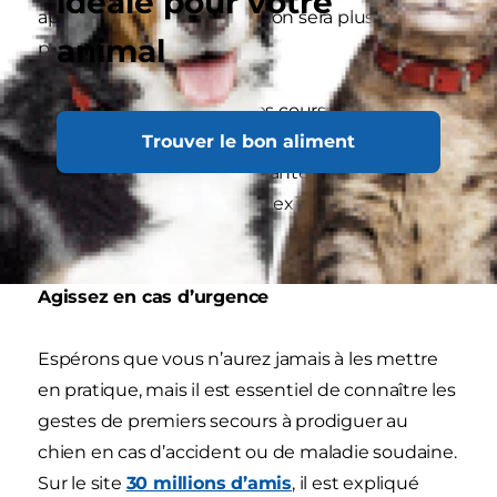
idéale pour votre
approprié, chaque interaction sera plus agréable
animal
pour vous deux.
Veillez toujours à suivre des cours d’éducation
Trouver le bon aliment
basés sur la récompense. L’éducation basée sur
la punition est encore courante, mais elle
gâchera le lien d’amitié qui existe entre vous
deux.
Agissez en cas d’urgence
Espérons que vous n’aurez jamais à les mettre
en pratique, mais il est essentiel de connaître les
gestes de premiers secours à prodiguer au
chien en cas d’accident ou de maladie soudaine.
Sur le site
30 millions d’amis
, il est expliqué