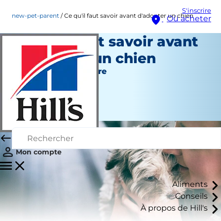
S'inscrire
new-pet-parent
Ce qu'il faut savoir avant d'adopter un chien
Où acheter
Ce qu'il faut savoir avant
d'adopter un chien
Nouveau propriétaire
Staff Author
|
Octobre 01, 2015
Mon compte
Aliments
Conseils
À propos de Hill's