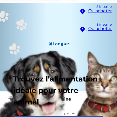
S'inscrire
Où acheter
S'inscrire
Où acheter
Langue
Trouvez l’alimentation
idéale pour votre
Tenez compte de son origine
animal
Si vous souhaitez accueillir un chien, assurez-