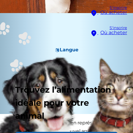
S'inscrire
Où acheter
S'inscrire
Où acheter
Langue
Trouvez l’alimentation
idéale pour votre
animal
L’arrivée d’un nouveau chien représente un
grand changement. Le nouvel arrivant est pour