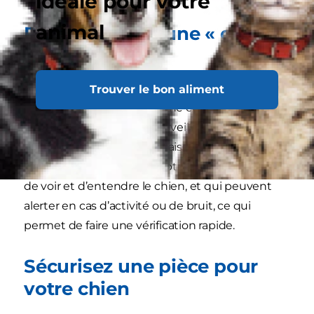
idéale pour votre
animal
Procurez-vous une « caméra
pour chien »
Les caméras d’intérieur que vous pouvez
Trouver le bon aliment
contrôler via votre téléphone constituent
d’excellents outils pour surveiller votre chien si
vous vous inquiétez de le laisser seul à la maison.
Il existe de nombreuses options qui permettent
de voir et d’entendre le chien, et qui peuvent
alerter en cas d’activité ou de bruit, ce qui
permet de faire une vérification rapide.
Sécurisez une pièce pour
votre chien