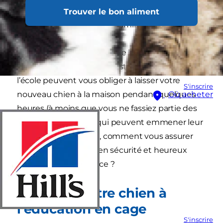
l’instant tout heureux, entouré de l’amour et de
Trouver le bon aliment
l’attention de sa nouvelle famille.
Mais, au fur et à mesure que lundi matin
approche, l’inquiétude s’installe. Le travail et
l’école peuvent vous obliger à laisser votre
S'inscrire
nouveau chien à la maison pendant quelques
Où acheter
heures (à moins que vous ne fassiez partie des
quelques chanceux qui peuvent emmener leur
chien au travail). Alors, comment vous assurer
que votre chien sera en sécurité et heureux
pendant votre absence ?
Habituez votre chien à
l’éducation en cage
S'inscrire