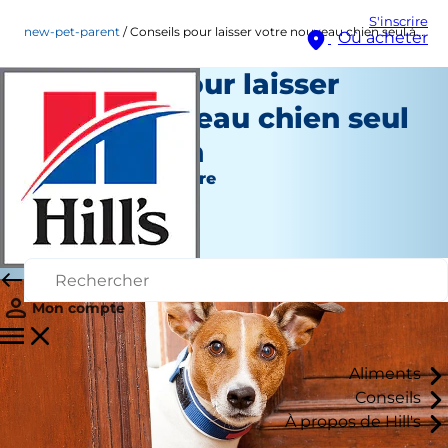
S'inscrire
new-pet-parent
Conseils pour laisser votre nouveau chien seul à la maison
Où acheter
Conseils pour laisser
votre nouveau chien seul
à la maison
Nouveau propriétaire
Kara Murphy
|
Septembre 01, 2022
Mon compte
Aliments
Conseils
À propos de Hill's