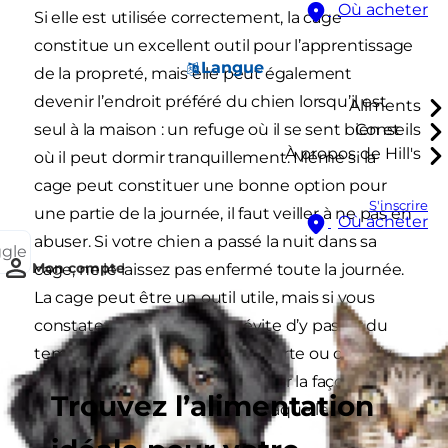
Où acheter
Si elle est utilisée correctement, la cage
constitue un excellent outil pour l’apprentissage
Langue
de la propreté, mais elle peut également
devenir l’endroit préféré du chien lorsqu’il est
Aliments
seul à la maison : un refuge où il se sent bien et
Conseils
À propos de Hill's
où il peut dormir tranquillement. Même si la
cage peut constituer une bonne option pour
S'inscrire
une partie de la journée, il faut veiller à ne pas en
Où acheter
abuser. Si votre chien a passé la nuit dans sa
ggle
Mon compte
cage, ne le laissez pas enfermé toute la journée.
La cage peut être un outil utile, mais si vous
constatez que votre chien évite d’y passer du
temps lorsque la porte est ouverte ou qu’il n’y
entre plus volontiers, il faut revoir la façon dont
Trouvez l’alimentation
vous l’utilisez et la raison pour laquelle vous le
faites.