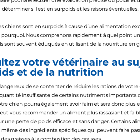
naire pourra effectuer une évaluation précise du poids et 
 déterminer s'il est en surpoids et les raisons éventuelles.
s chiens sont en surpoids à cause d’une alimentation excess
pourquoi. Nous comprenons rapidement à quel point une 
ils sont souvent éduqués en utilisant de la nourriture en
tez votre vétérinaire au su
ds et de la nutrition
 dangereux de se contenter de réduire les rations de votre 
uantité insuffisante de certains nutriments importants 
otre chien pourra également avoir faim et sera donc plus 
peut vous recommander un aliment plus rassasiant et faibl
ur une perte de poids efficace et sans danger. Certains ali
même des ingrédients spécifiques qui peuvent faire pas
des graisses à la combustion des graisses.