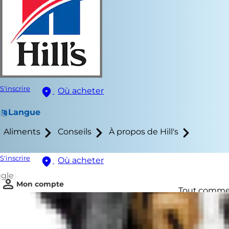
S'inscrire
Où acheter
Langue
Aliments
Conseils
À propos de Hill's
S'inscrire
Où acheter
ggle
Mon compte
Tout comme n
surpoids a u
est égalemen