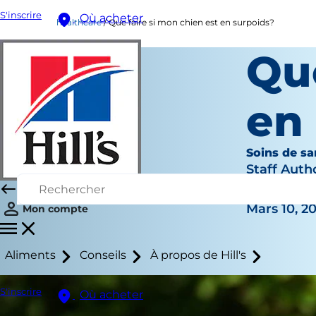
S'inscrire
Où acheter
healthcare
Que faire si mon chien est en surpoids?
Que
en
Soins de sa
Staff Auth
|
Mars 10, 2
Mon compte
Aliments
Conseils
À propos de Hill's
S'inscrire
Où acheter