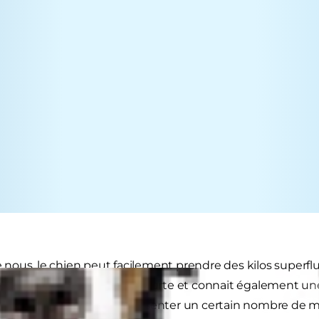
ous, le chien peut facilement prendre des kilos superfl
ne espérance de vie plus courte et connait également une 
t plus susceptible de présenter un certain nombre de mal