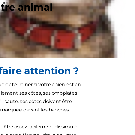
e chien en bonne forme physique, en
otre animal
de se promener et de partager des
chien. Le surpoids chez les chiens
 vous aider à remettre votre chien
faire attention ?
le de déterminer si votre chien est en
cilement ses côtes, ses omoplates
il saute, ses côtes doivent être
tre marquée devant les hanches.
t être assez facilement dissimulé.