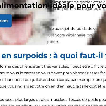
utanées et arthrite. Il est donc important de garder votr
alimentation idéale pour v
 qu'il reste mince et svelte. Cela lui permettra de jouer, 
éables avec vous.
ment
s à consulter votre vétérinaire au sujet du poids de votre 
ation courante de nos jours, et votre vétérinaire préférera
e la santé plutôt que de l’ignorer.
en surpoids : à quoi faut-il 
la forme des chiens étant très variables, il peut être diffici
rsque vous le caressez, vous devez pouvoir sentir assez fa
ses hanches. Lorsqu’il étend son corps, par exemple lorsqu’
rsque vous regardez votre chien d’en haut, la taille doit ê
es races plus larges et plus musclées, l’excès de poids peu