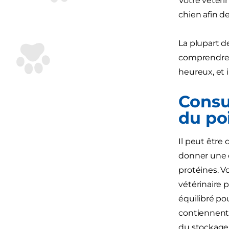
Votre vétéri
chien afin de
La plupart de
comprendre 
heureux, et 
Consul
du poi
Il peut être
donner une q
protéines. V
vétérinaire 
équilibré po
contiennent 
du stockage 