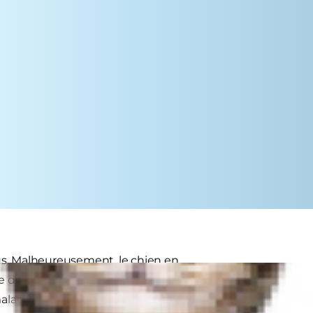
us. Malheureusement, le chien en
diminution de sa qualité de vie. Il
adies, telles que diabète,