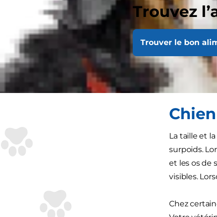
affections c
Trouvez l’
veillant à ce
moments agr
Trouver le bon ali
N’hésitez pa
est une situ
sur la voie d
Chien 
La taille et 
surpoids. Lo
et les os de 
visibles. Lo
Chez certain