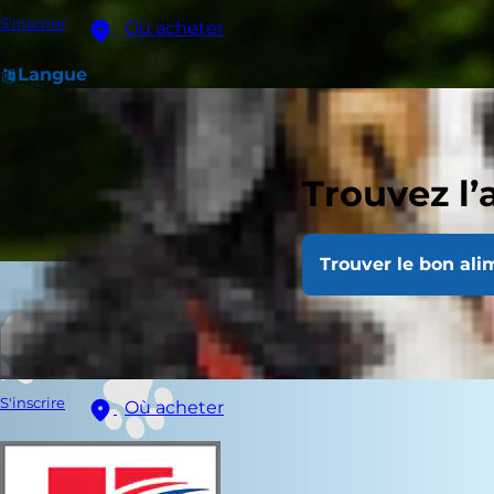
S'inscrire
Où acheter
Langue
Trouvez l’
Trouver le bon ali
S'inscrire
Où acheter