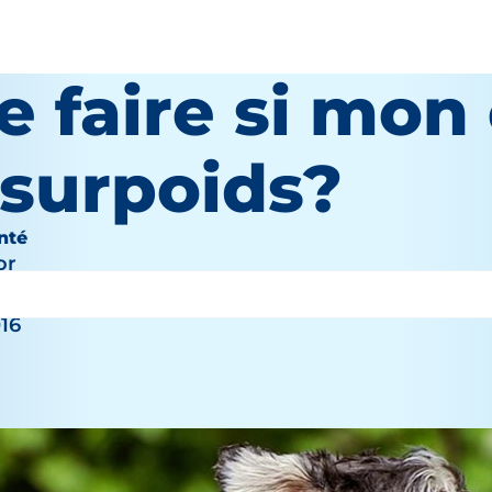
 faire si mon
 surpoids?
nté
or
016