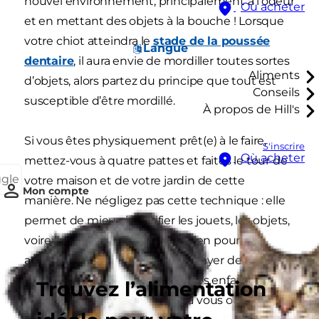
nouvel environnement, principalement à l’odeur
Où acheter
et en mettant des objets à la bouche ! Lorsque
votre chiot atteindra le
stade de la poussée
Langue
dentaire
, il aura envie de mordiller toutes sortes
Aliments
d’objets, alors partez du principe que tout est
Conseils
susceptible d’être mordillé.
À propos de Hill's
Si vous êtes physiquement prêt(e) à le faire,
S'inscrire
Où acheter
mettez-vous à quatre pattes et faites le tour de
ggle
votre maison et de votre jardin de cette
Mon compte
manière. Ne négligez pas cette technique : elle
permet de mieux identifier les jouets, les objets,
voire les déchets, que votre chien pourrait
accidentellement avaler (ou essayer de manger
volontairement). Si vous avez des enfants,
Trouvez l’alimentation
demandez-leur de se joindre à vous ou de