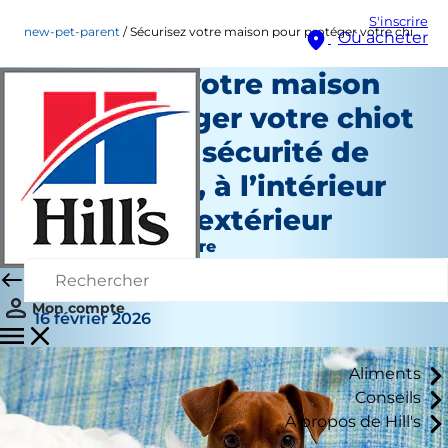
S'inscrire
new-pet-parent
Sécurisez votre maison pour protéger votre chiot : assurer la sécurité de votre chiot, à l’intérieur comme à l’extérieur
Où acheter
Sécurisez votre maison
pour protéger votre chiot
: assurer la sécurité de
votre chiot, à l’intérieur
comme à l’extérieur
Nouveau propriétaire
Staff Author
|
Mon compte
16 février 2026
Aliments
Conseils
À propos de Hill's