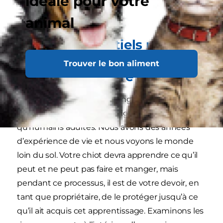
idéale pour votre
ramper à votre place !
animal
Conseils essentiels pour
sécuriser votre maison afin
Trouver le bon aliment
de protéger votre chiot
Une maison regorge de dangers potentiels que
nous pouvons totalement ignorer en tant
qu’humains adultes. Nous avons des années
d’expérience de vie et nous voyons le monde
loin du sol. Votre chiot devra apprendre ce qu’il
peut et ne peut pas faire et manger, mais
pendant ce processus, il est de votre devoir, en
tant que propriétaire, de le protéger jusqu’à ce
qu’il ait acquis cet apprentissage. Examinons les