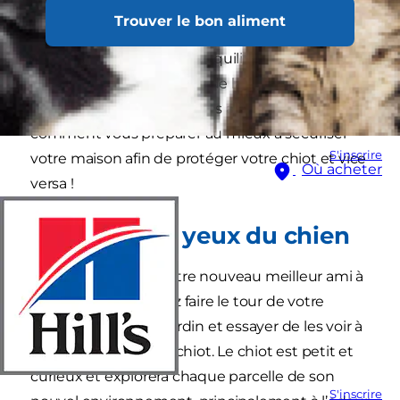
Trouver le bon aliment
Après avoir décidé d’accueillir un chiot, il est
important de trouver un équilibre entre
excitation et sécurisation de la maison et du
jardin. Dans cet article, vous allez découvrir
comment vous préparer au mieux à sécuriser
S'inscrire
votre maison afin de protéger votre chiot et vice
Où acheter
versa !
À travers les yeux du chien
Avant de ramener votre nouveau meilleur ami à
la maison, vous devez faire le tour de votre
maison et de votre jardin et essayer de les voir à
travers les yeux d’un chiot. Le chiot est petit et
curieux et explorera chaque parcelle de son
S'inscrire