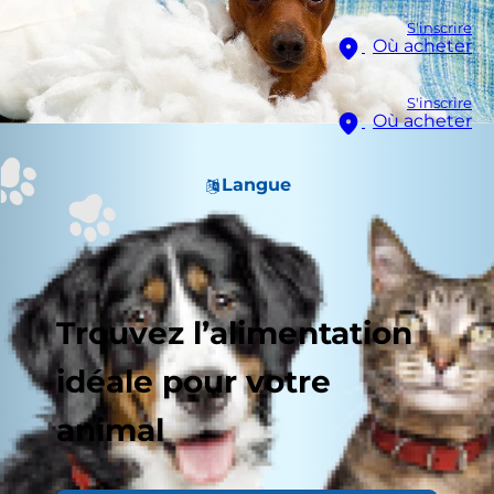
S'inscrire
Où acheter
S'inscrire
Où acheter
Langue
Trouvez l’alimentation
idéale pour votre
animal