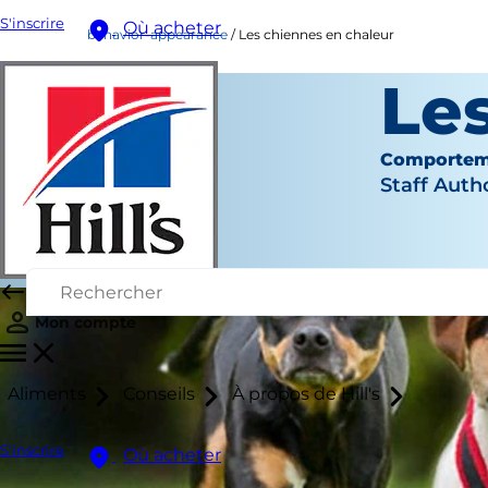
S'inscrire
Où acheter
behavior-appearance
Les chiennes en chaleur
Le
Comportem
Staff Auth
Mon compte
Aliments
Conseils
À propos de Hill's
S'inscrire
Où acheter