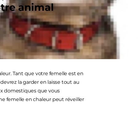
otre animal
chez une petite chienne.
aleur, c'est qu'elle attirera tous
era aussi. Alors qu'elle ne laisse
sera en chaleur.
aleur. Tant que votre femelle est en
s devrez la garder en laisse tout au
aux domestiques que vous
ne femelle en chaleur peut réveiller