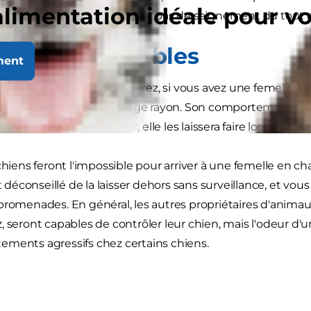
alimentation idéale pour v
sible que vous ne remarquiez pas de saignement du tout 
tions indésirables
ment
chose que vous remarquerez, si vous avez une femelle en ch
n castrés dans un très large rayon. Son comportement chang
as les mâles la monter, elle les laissera faire lorsqu'elle 
chiens feront l'impossible pour arriver à une femelle en ch
st déconseillé de la laisser dehors sans surveillance, et vou
promenades. En général, les autres propriétaires d'anim
, seront capables de contrôler leur chien, mais l'odeur d'u
ments agressifs chez certains chiens.