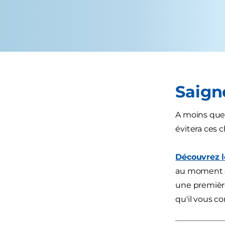
Saig
A moins que v
évitera ces c
Découvrez le
au moment op
une première
qu'il vous co