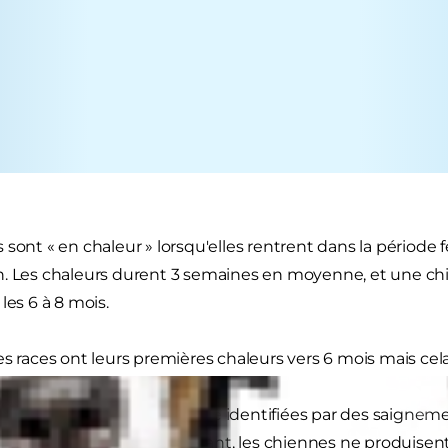
sont « en chaleur » lorsqu'elles rentrent dans la période fe
n. Les chaleurs durent 3 semaines en moyenne, et une c
les 6 à 8 mois.
es races ont leurs premières chaleurs vers 6 mois mais cela
 peuvent généralement être identifiées par des saigneme
ation des urines. Cependant, les chiennes ne produisent