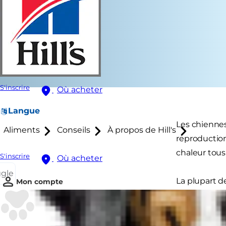
S'inscrire
Où acheter
Langue
Les chiennes 
Aliments
Conseils
À propos de Hill's
reproductio
chaleur tous 
S'inscrire
Où acheter
ggle
La plupart d
Mon compte
Les chaleurs
une augment