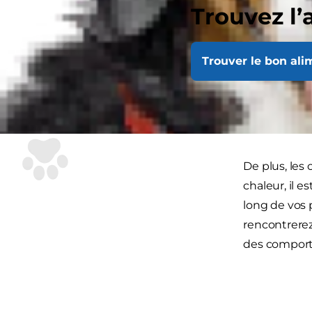
Trouvez l’
est fort pos
Atten
Trouver le bon ali
La première 
les mâles no
normalement p
De plus, les 
chaleur, il e
long de vos 
rencontrerez
des comporte