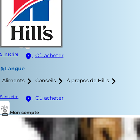
S'inscrire
Où acheter
Langue
Aliments
Conseils
À propos de Hill's
S'inscrire
Où acheter
ggle
Mon compte
Les troubles 