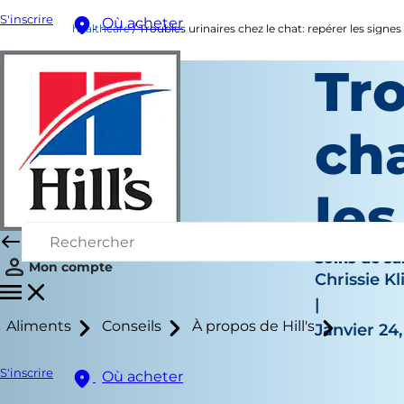
S'inscrire
Où acheter
healthcare
Troubles urinaires chez le chat: repérer les signes
Tro
cha
le
Soins de sa
Mon compte
Chrissie Kl
|
Aliments
Conseils
À propos de Hill's
Janvier 24
S'inscrire
Où acheter