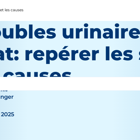
 et les causes
ubles urinaire
t: repérer les
s causes
nté
inger
, 2025