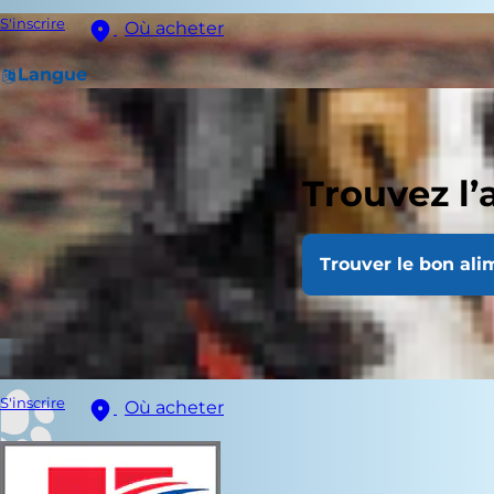
S'inscrire
Où acheter
Langue
Trouvez l’
Trouver le bon ali
S'inscrire
Où acheter