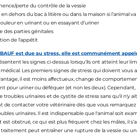
nence/perte du contrôle de la vessie
 en dehors du bac à litière ou dans la maison si l’animal 
douleur en urinant ou en essayant d’uriner
 des parties génitales
ion de l’appétit
BAUF est due au stress, elle est communément appelée
sentent les signes ci-dessus lorsqu’ils ont atteint leur lim
 médical. Les premiers signes de stress qui doivent vous ale
antage, il est moins affectueux, change de comportement a
t pour uriner ou déféquer (et non les deux). Cependant,
 troubles urinaires et de cystite de stress sans qu'il n'y a
t de contacter votre vétérinaire dès que vous remarquez
ubles urinaires. Il est indispensable que l'animal soit exam
 est obstrué, ce qui est plus fréquent chez les mâles, il s
 traitement peut entraîner une rupture de la vessie ou une