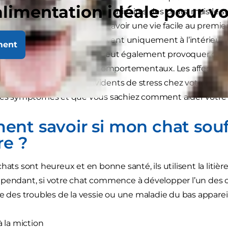
alimentation idéale pour v
ses possibles aux affections urinaires des chats, mais le str
en que les chats paraissent avoir une vie facile au premier
ressés, en particulier s’ils vivent uniquement à l’intérieur
ment
naires, le stress chronique peut également provoquer des 
xcessif et des problèmes comportementaux. Les affections
lus précoces et les plus évidents de stress chez votre chat
les symptômes et que vous sachiez comment aider votre a
nt savoir si mon chat souf
re ?
hats sont heureux et en bonne santé, ils utilisent la litièr
pendant, si votre chat commence à développer l’un des 
te des troubles de la vessie ou une maladie du bas appareil
à la miction