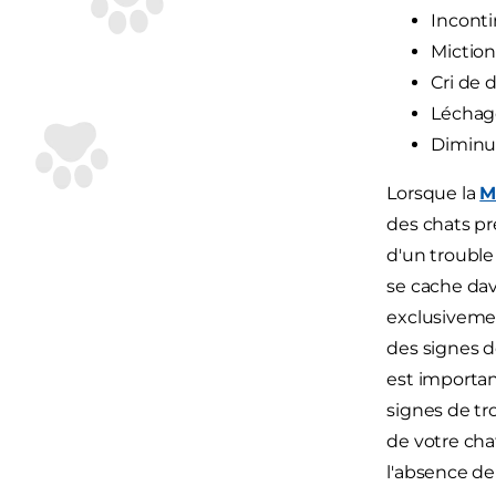
Inconti
Miction
Cri de 
Léchage
Diminut
Lorsque la
M
des chats pré
d'un trouble
se cache dav
exclusivemen
des signes de
est importan
signes de tro
de votre chat
l'absence de