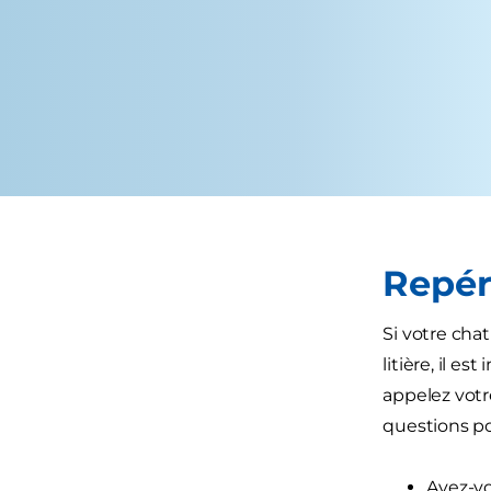
Repére
Si votre cha
litière, il e
appelez votr
questions po
Avez-vo