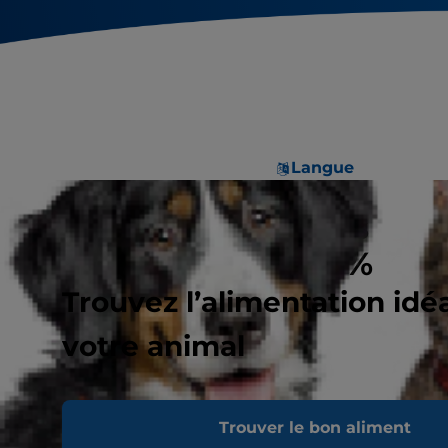
Langue
En route vers des
emballages 100 %
recyclables
Trouvez l’alimentation idé
votre animal
Trouver le bon aliment