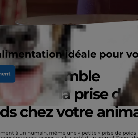
alimentation idéale pour v
quoi ressemble
ment
llement la prise de
ds chez votre anima
ement à un humain, même une « petite » prise de poids
s conséquences graves sur la santé d'un animal. Soyez d