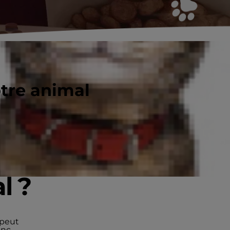
otre animal
l ?
 peut
onc