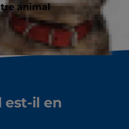
otre animal
et un grand chien de 25 kg.
 est-il en