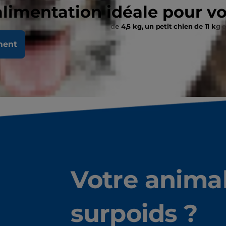
alimentation idéale pour v
une personne de 68 kg, un chat de 4,5 kg, un petit chien de 11 kg 
ment
Votre animal
surpoids ?