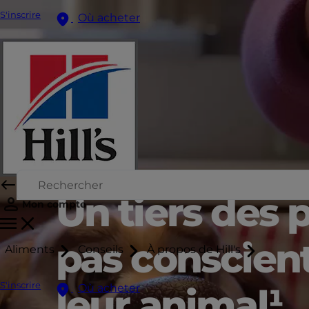
S'inscrire
Où acheter
Un tiers des 
Mon compte
pas conscien
Aliments
Conseils
À propos de Hill's
S'inscrire
leur animal¹
Où acheter