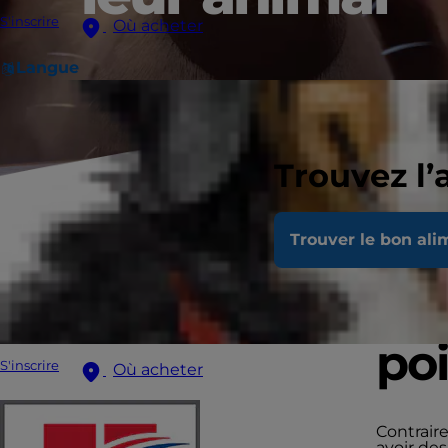
S'inscrire
Où acheter
Langue
Trouvez l’
À 
Trouver le bon ali
rée
poi
S'inscrire
Où acheter
Contrair
avoir de