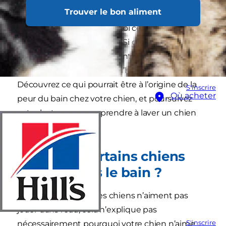
Trouver le bon aliment
mais quand vient l’heure du bain, il rentre la
queue et se cache. Pourquoi certains chiens
détestent-ils tant le bain ? Si ce n’est pas à
cause de l’eau, pourquoi tant de chiens
tremblent et gémissent à l’heure du bain ?
Découvrez ce qui pourrait être à l’origine de la
S'inscrire
Où acheter
peur du bain chez votre chien, et poursuivez
votre lecture pour apprendre à laver un chien
qui déteste le bain.
Pourquoi certains chiens
détestent-ils le bain ?
S’il est vrai que tous les chiens n’aiment pas
jouer dans l’eau, cela n’explique pas
S'inscrire
nécessairement pourquoi votre chien n’aime