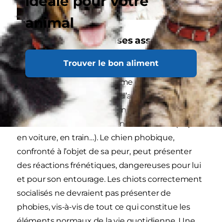
idéale pour votre
animal
Souvenirs de mauvaises associations
Selon le site
centrale-canine.fr
, une phobie est
Trouver le bon aliment
une crainte excessive et disproportionnée vis-à-
vis de certains stimuli comme certains bruits
(coup de fusil, pétard, feux d’artifice, orage),
certaines personnes (notamment les hommes),
certains animaux ou certaines situations (départ
en voiture, en train…). Le chien phobique,
confronté à l’objet de sa peur, peut présenter
des réactions frénétiques, dangereuses pour lui
et pour son entourage. Les chiots correctement
socialisés ne devraient pas présenter de
phobies, vis-à-vis de tout ce qui constitue les
éléments normaux de la vie quotidienne. Une