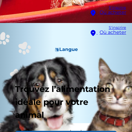
S'inscrire
Où acheter
S'inscrire
Où acheter
Langue
Trouvez l’alimentation
idéale pour votre
animal
Votre chien adore passer dans les flaques d’eau,