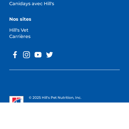
Canidays avec Hill's
Nos sites
Hill's Vet
Carrières
© 2025 Hill's Pet Nutrition, Inc.
All rights reserved.
*Étude menée auprès de 401 vétérinaires français en
Mai 2025. SIG : 95 %. Kynetec.
**Les visuels d'aliments sont utilisés à des fins