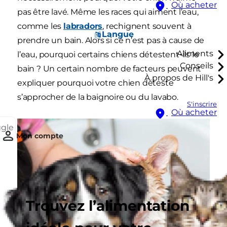
Où acheter
pas être lavé. Même les races qui aiment l’eau,
comme les
labradors
, rechignent souvent à
Langue
prendre un bain. Alors si ce n’est pas à cause de
Aliments
l’eau, pourquoi certains chiens détestent-ils le
Conseils
bain ? Un certain nombre de facteurs peuvent
À propos de Hill's
expliquer pourquoi votre chien déteste
s’approcher de la baignoire ou du lavabo.
S'inscrire
Où acheter
ggle
Mon compte
Trouvez l’alimentation