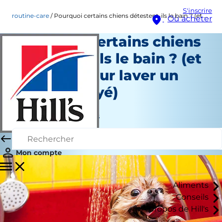
S'inscrire
routine-care
Pourquoi certains chiens détestent-ils le bain ? (et conseils pour laver un chien effrayé)
Où acheter
Pourquoi certains chiens
détestent-ils le bain ? (et
conseils pour laver un
chien effrayé)
Soins du quotidien
Jean Marie Bauhaus
|
Juin 30, 2022
Mon compte
Aliments
Conseils
À propos de Hill's