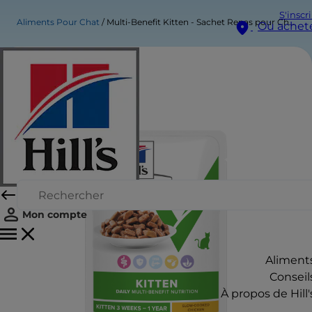
S'inscr
Aliments Pour Chat
Multi-Benefit Kitten - Sachet Repas pour Chaton - au Poulet mijoté
Où achet
Mon compte
Aliment
Conseil
À propos de Hill'