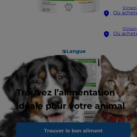
S'inscr
Où achet
S'inscr
Où achet
Langue
Trouvez l’alimentation
idéale pour votre animal
Trouver le bon aliment