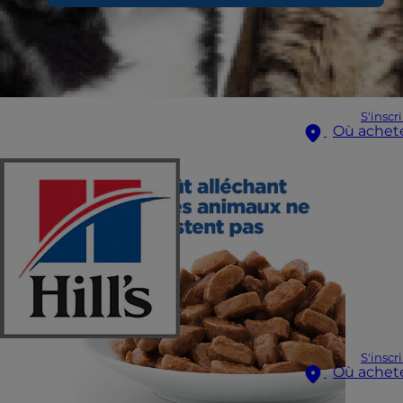
S'inscr
Où achet
S'inscr
Où achet