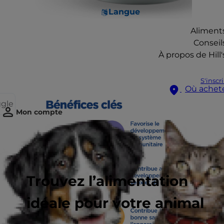
Langue
Aliment
Conseil
À propos de Hill'
S'inscr
Où achet
ggle
Mon compte
Trouvez l’alimentation
idéale pour votre animal