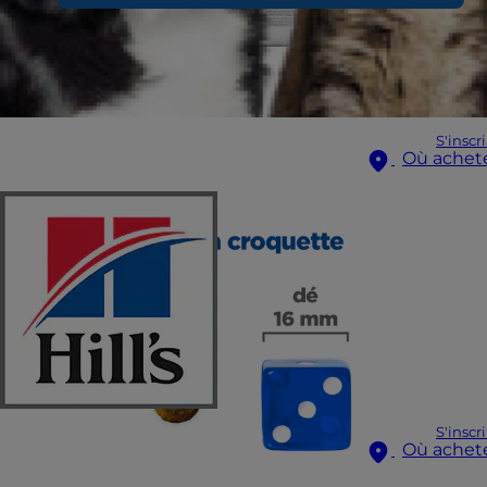
S'inscr
Où achet
S'inscr
Où achet