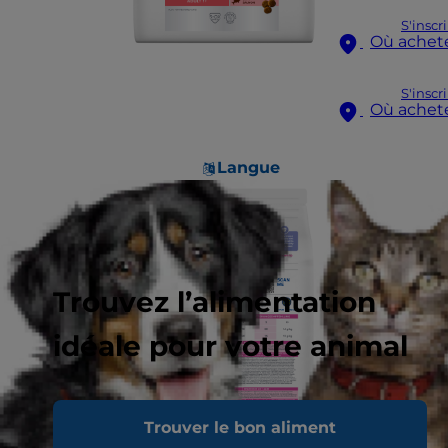
S'inscr
Où achet
S'inscr
Où achet
Langue
Trouvez l’alimentation
idéale pour votre animal
Trouver le bon aliment