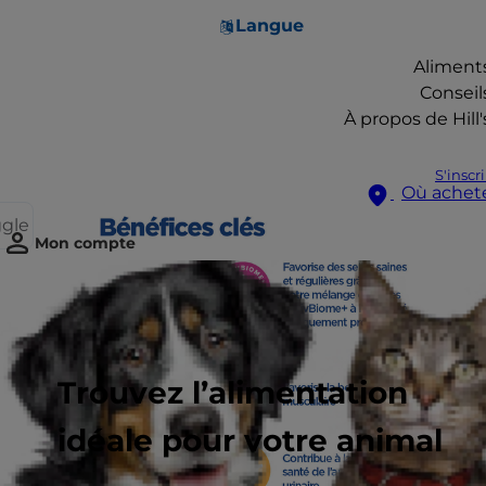
Langue
Aliment
Conseil
À propos de Hill'
S'inscr
Où achet
ggle
Mon compte
Trouvez l’alimentation
idéale pour votre animal