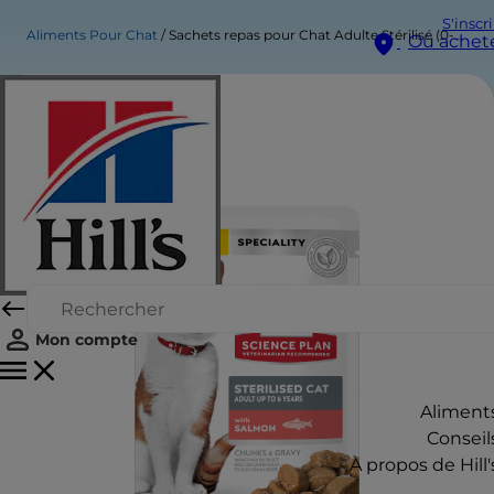
S'inscr
Aliments Pour Chat
Sachets repas pour Chat Adulte Stérilisé (0-6) - au Saumon
Où achet
Mon compte
Aliment
Conseil
À propos de Hill'