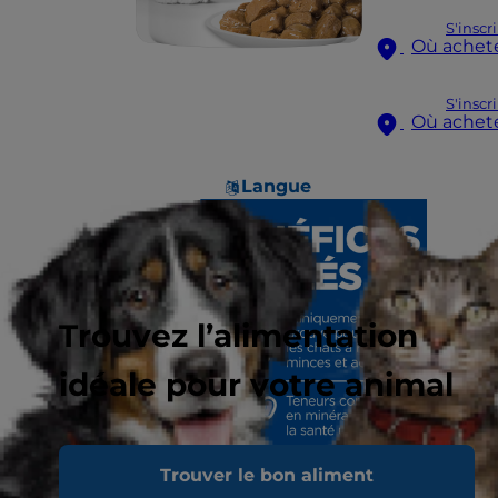
S'inscr
Où achet
S'inscr
Où achet
Langue
Trouvez l’alimentation
idéale pour votre animal
Trouver le bon aliment