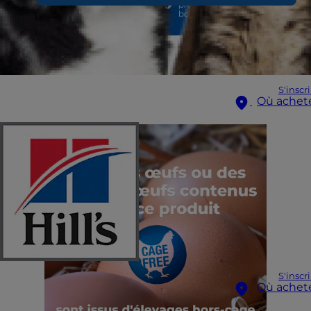
S'inscr
Où achet
S'inscr
Où achet