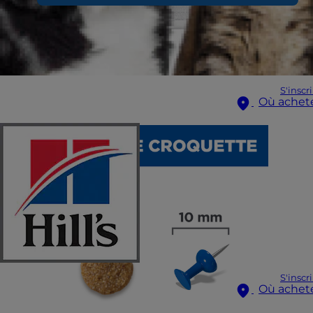
S'inscr
Où achet
S'inscr
Où achet