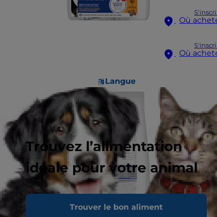
S'inscr
Où achet
S'inscr
Où achet
Langue
Trouvez l’alimentation
idéale pour votre animal
Trouver le bon aliment