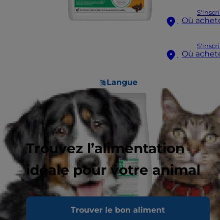
S'inscr
Où achet
S'inscr
Où achet
Langue
Trouvez l’alimentation
idéale pour votre animal
Trouver le bon aliment