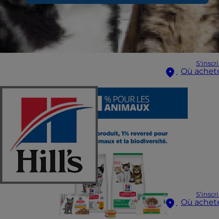
S'inscr
Où achet
S'inscr
Où achet