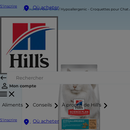
S'inscrire
Où acheter
Aliments Pour Chat
Hypoallergenic - Croquettes pour Chat Ad
Mon compte
Aliments
Conseils
À propos de Hill's
S'inscrire
Où acheter