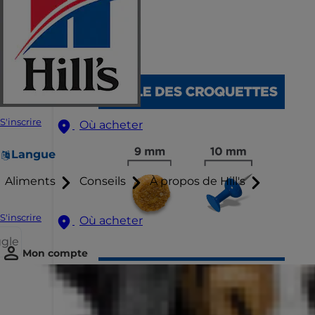
S'inscrire
Où acheter
Langue
Aliments
Conseils
À propos de Hill's
S'inscrire
Où acheter
ggle
Mon compte