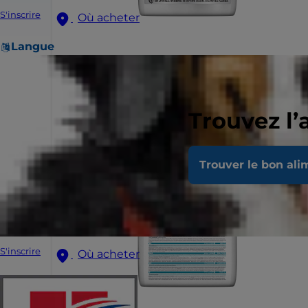
S'inscrire
Où acheter
Langue
Trouvez l’
Trouver le bon ali
S'inscrire
Où acheter