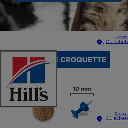
S'inscr
Où achet
S'inscr
Où achet