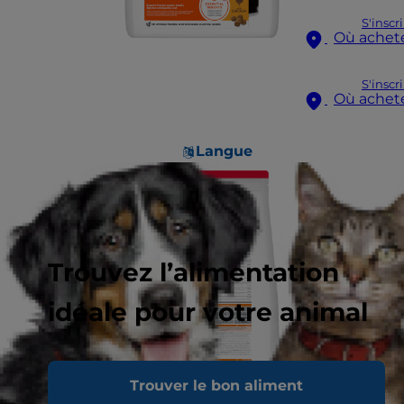
S'inscr
Où achet
S'inscr
Où achet
Langue
Trouvez l’alimentation
idéale pour votre animal
Trouver le bon aliment