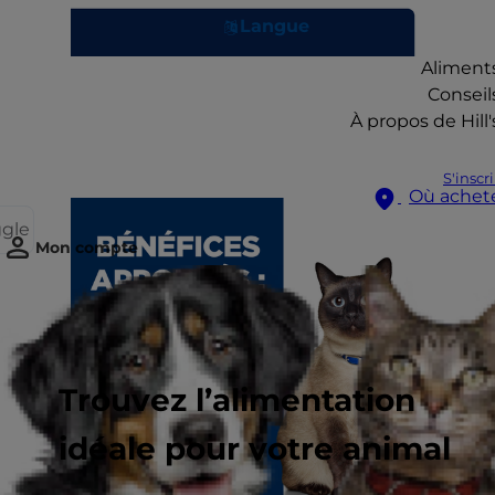
Langue
Aliment
Conseil
À propos de Hill'
S'inscr
Où achet
ggle
Mon compte
Trouvez l’alimentation
idéale pour votre animal