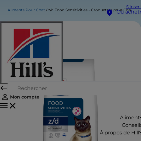
S'inscr
Aliments Pour Chat
z/d Food Sensitivities - Croquettes pour Chat - Saveur Originale
Où achet
Mon compte
Aliment
Conseil
À propos de Hill'