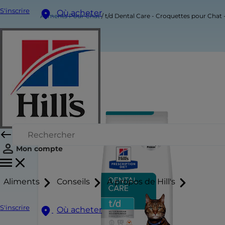
S'inscrire
Où acheter
Aliments Pour Chat
t/d Dental Care - Croquettes pour Chat 
Mon compte
Aliments
Conseils
À propos de Hill's
S'inscrire
Où acheter