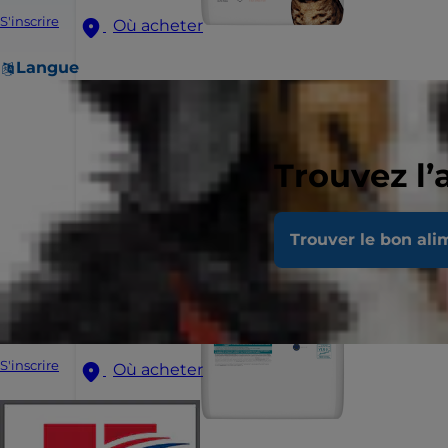
S'inscrire
Où acheter
Langue
Trouvez l’
Trouver le bon ali
S'inscrire
Où acheter