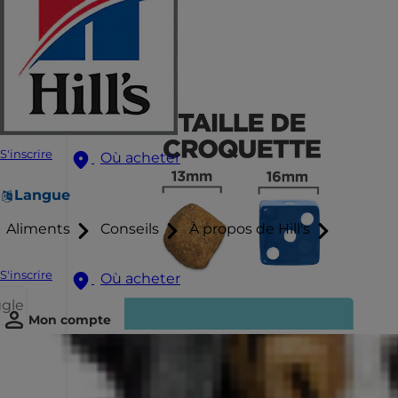
S'inscrire
Où acheter
Langue
Aliments
Conseils
À propos de Hill's
S'inscrire
Où acheter
ggle
Mon compte