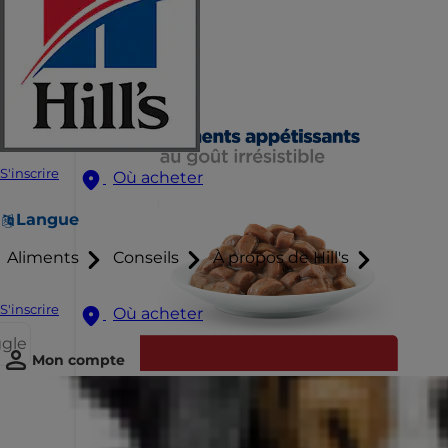
S'inscrire
Où acheter
Langue
Aliments
Conseils
À propos de Hill's
S'inscrire
Où acheter
ggle
Mon compte