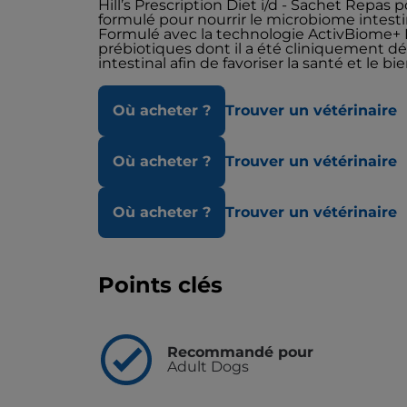
Hill’s Prescription Diet i/d - Sachet Repa
formulé pour nourrir le microbiome intestin
Formulé avec la technologie ActivBiome+ D
prébiotiques dont il a été cliniquement d
intestinal afin de favoriser la santé et le bi
Où acheter ?
Trouver un vétérinaire
Où acheter ?
Trouver un vétérinaire
Où acheter ?
Trouver un vétérinaire
Points clés
Recommandé pour
Adult Dogs