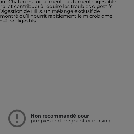
s pour Chaton est un aliment hautement digestible
al et contribuer à réduire les troubles digestifs.
igestion de Hill’s, un mélange exclusif de
émontré qu’il nourrit rapidement le microbiome
en-être digestifs.
Non recommandé pour
puppies and pregnant or nursing