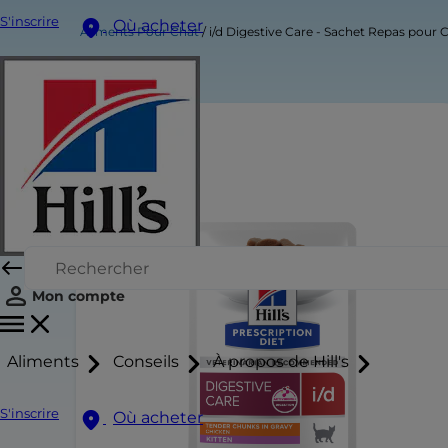
S'inscrire
Où acheter
Aliments Pour Chat
i/d Digestive Care - Sachet Repas pour 
Mon compte
Aliments
Conseils
À propos de Hill's
S'inscrire
Où acheter