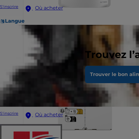
S'inscrire
Où acheter
Langue
Trouvez l’
Trouver le bon ali
S'inscrire
Où acheter