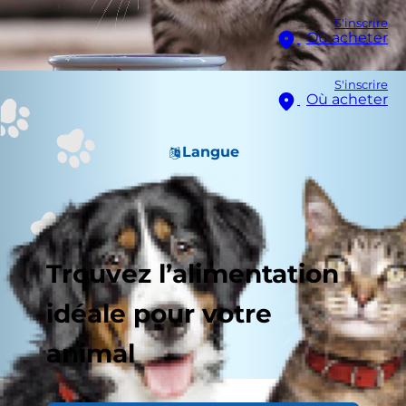
S'inscrire
Où acheter
S'inscrire
Où acheter
Langue
Trouvez l’alimentation
idéale pour votre
animal
Avez-vous du mal à savoir comment nourrir