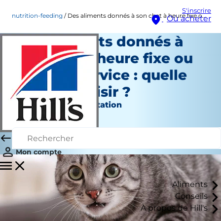
S'inscrire
nutrition-feeding
Des aliments donnés à son chat à heure fixe ou en libre-service : quelle option choisir ?
Où acheter
Des aliments donnés à
son chat à heure fixe ou
en libre-service : quelle
option choisir ?
Nutrition et alimentation
Kara Murphy
|
Juin 07, 2018
Mon compte
Aliments
Conseils
À propos de Hill's