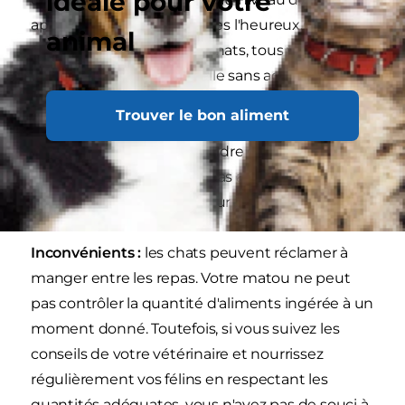
idéale pour votre
appétit. De plus, si vous êtes l'heureux.se
animal
propriétaire de plusieurs chats, tous vos félins
auront accès à leur gamelle sans adopter une
position dominante envers les autres : dans le
Trouver le bon aliment
cas contraire, un chat pourrait manger le repas
de ses congénères et prendre du poids, tandis
que les autres n'auraient pas assez de
nutriments, essentiels à leur bien-être.
Inconvénients :
les chats peuvent réclamer à
manger entre les repas. Votre matou ne peut
pas contrôler la quantité d'aliments ingérée à un
moment donné. Toutefois, si vous suivez les
conseils de votre vétérinaire et nourrissez
régulièrement vos félins en respectant les
quantités adéquates, vous n'avez pas de souci à