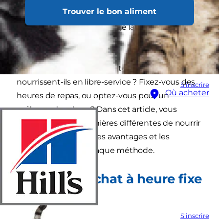
Trouver le bon aliment
correctement votre chat ? Vous êtes-vous déjà
posé la question : « devrais-je laisser mon chat
manger en libre-service ? »
Quelle option avez-vous retenue ? Vos chats se
nourrissent-ils en libre-service ? Fixez-vous des
S'inscrire
Où acheter
heures de repas, ou optez-vous pour un
mélange des deux ? Dans cet article, vous
découvrirez trois manières différentes de nourrir
votre chat, ainsi que les avantages et les
inconvénients de chaque méthode.
Nourrir son chat à heure fixe
S'inscrire