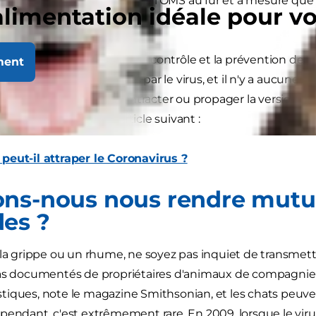
nt les recommandations de l'OMS au fur et à mesure que 
alimentation idéale pour v
.
es Centres américains pour le contrôle et la prévention des
ment
x États-Unis contaminés par le virus, et il n'y a aucune p
ompagnie puissent contracter ou propager la version hu
s, veuillez consulter l'article suivant :
peut-il attraper le Coronavirus ?
ns-nous nous rendre mutu
es ?
 la grippe ou un rhume, ne soyez pas inquiet de transmettre
as documentés de propriétaires d'animaux de compagnie qu
iques, note le magazine Smithsonian, et les chats peuve
pendant, c'est extrêmement rare. En 2009, lorsque le virus 