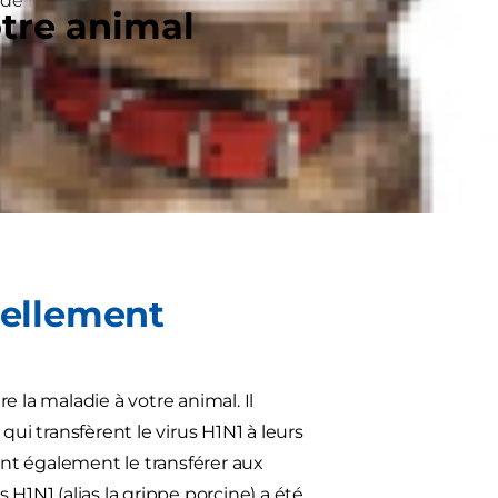
de nouvelles informations
otre animal
 maladies (CDC) n'ont pas signalé
reuve que les chats ou d'autres
maine du virus. Pour plus
ellement
 la maladie à votre animal. Il
i transfèrent le virus H1N1 à leurs
nt également le transférer aux
H1N1 (alias la grippe porcine) a été