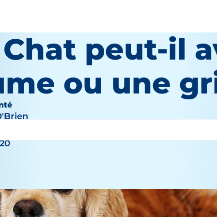
Chat peut-il a
ume ou une gr
nté
O'Brien
020