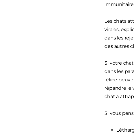
immunitaire n
Les chats att
virales, expl
dans les reje
des autres c
Si votre chat
dans les par
féline peuve
répandre le 
chat a attra
Si vous pense
Létharg