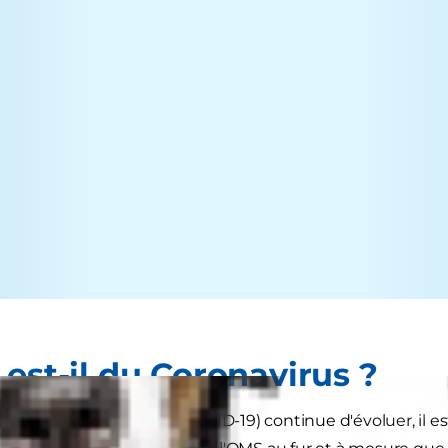
est-il du Coronavirus ?
uation du coronavirus (COVID-19) continue d'évoluer, il es