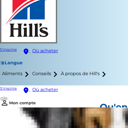
S'inscrire
Où acheter
Langue
Aliments
Conseils
À propos de Hill's
S'inscrire
Où acheter
ggle
Mon compte
Qu'en 
Comme la sit