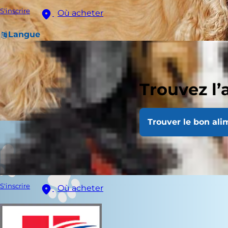
S'inscrire
Où acheter
Langue
Trouvez l’
Trouver le bon ali
S'inscrire
Où acheter