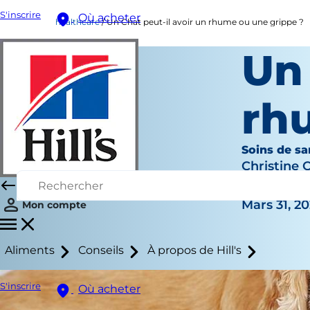
S'inscrire
Où acheter
healthcare
Un Chat peut-il avoir un rhume ou une grippe ?
Un 
rh
Soins de sa
Christine 
|
Mars 31, 2
Mon compte
Aliments
Conseils
À propos de Hill's
S'inscrire
Où acheter