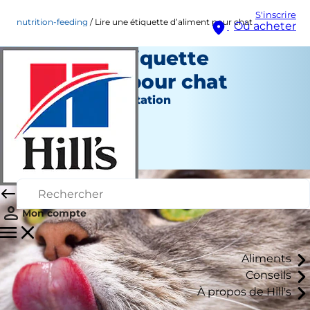
S'inscrire
nutrition-feeding
Lire une étiquette d’aliment pour chat
Où acheter
Lire une étiquette
d’aliment pour chat
Nutrition et alimentation
Chrissie Klinger
|
Mars 31, 2022
Mon compte
Aliments
Conseils
À propos de Hill's