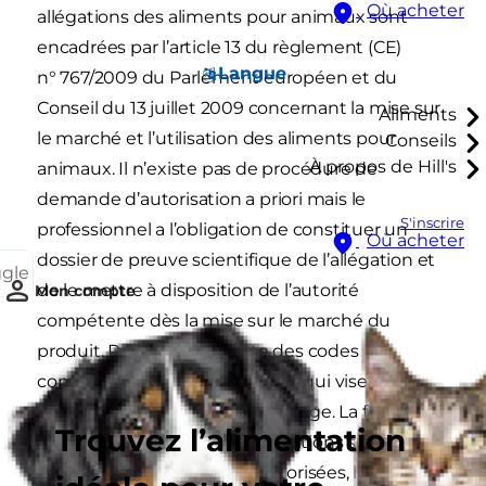
Où acheter
allégations des aliments pour animaux sont
encadrées par l’article 13 du règlement (CE)
Langue
n° 767/2009 du Parlement européen et du
Conseil du 13 juillet 2009 concernant la mise sur
Aliments
le marché et l’utilisation des aliments pour
Conseils
À propos de Hill's
animaux. Il n’existe pas de procédure de
demande d’autorisation a priori mais le
S'inscrire
professionnel a l’obligation de constituer un
Où acheter
dossier de preuve scientifique de l’allégation et
ggle
de le mettre à disposition de l’autorité
Mon compte
compétente dès la mise sur le marché du
produit. Par ailleurs, il existe des codes
communautaires d’étiquetage qui visent à
améliorer la qualité de l’étiquetage. La fiche ci-
Trouvez l’alimentation
dessous comporte des informations sur le
périmètre des allégations autorisées, les dossiers