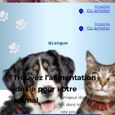
S'inscrire
Où acheter
S'inscrire
Où acheter
Langue
Trouvez l’alimentation
idéale pour votre
L’alimentation joue un rôle majeur dans la santé
animal
et le bien-être du chat. Il est donc important de
choisir l’alimentation adaptée pour votre boule