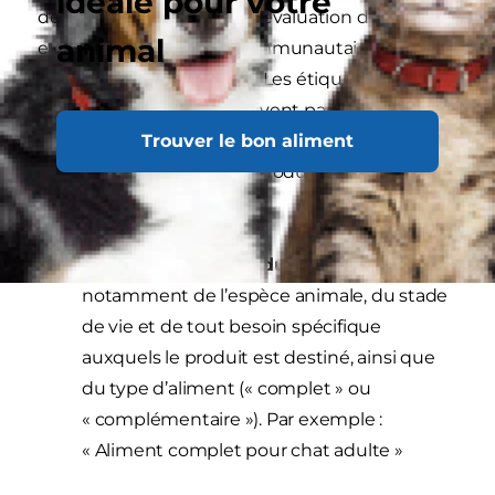
idéale pour votre
de preuve, la procédure d’évaluation d’une part
animal
et la portée des codes communautaires
d’étiquetage d’autre part. Les étiquettes des
aliments pour chat ne doivent pas induire les
Trouver le bon aliment
consommateurs en erreur sur la nature, le
contenu ou la qualité du produit. Informations
requises :
Nom et description du produit.
Il s’agit
notamment de l’espèce animale, du stade
de vie et de tout besoin spécifique
auxquels le produit est destiné, ainsi que
du type d’aliment (« complet » ou
« complémentaire »). Par exemple :
« Aliment complet pour chat adulte »