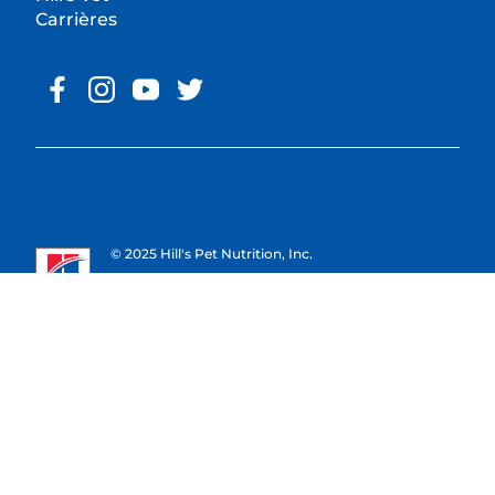
Carrières
© 2025 Hill's Pet Nutrition, Inc.
All rights reserved.
*Étude menée auprès de 401 vétérinaires français en
Mai 2025. SIG : 95 %. Kynetec.
**Les visuels d'aliments sont utilisés à des fins
d'illustration et ne sont pas contractuels. Ils ne
reflètent pas la nature exacte ni la quantité précise
des ingrédients contenus dans nos produits. Seuls la
liste d'ingrédients figurant sur l'étiquette de chaque
produit et la fiche technique de celui-ci garantissent
sa composition exacte.
Les marques déposées mentionnées ici le sont
uniquement pour la France ; leur statut