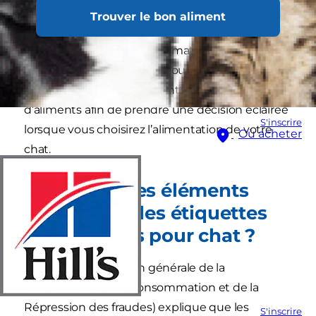
de poils. Toutefois, les propriétaires, qu’ils soient
Trouver le bon aliment
nouveaux ou expérimentés, peuvent avoir du
mal à comprendre les informations figurant sur
les étiquettes d’aliments pour chat. Lisez cet
article pour savoir comment lire les étiquettes
d’aliments afin de prendre une décision éclairée
S'inscrire
lorsque vous choisirez l’alimentation de votre
Où acheter
chat.
Quels sont les éléments
figurant sur les étiquettes
des aliments pour chat ?
La
DGCCRF
(Direction générale de la
Concurrence, de la Consommation et de la
Répression des fraudes) explique que les
S'inscrire