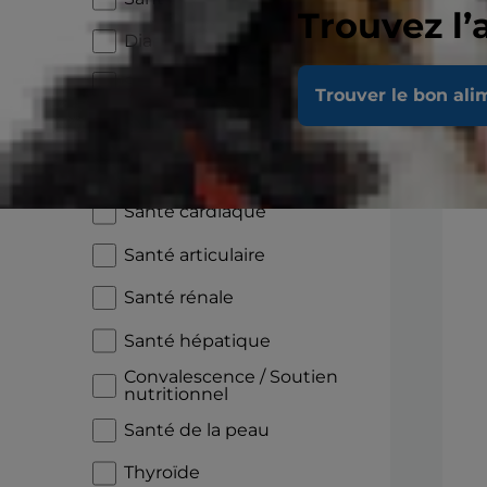
Trouvez l’
Diabète
Santé digestive
Trouver le bon ali
Sensibilité alimentaire
En
Croissance
Santé cardiaque
Santé articulaire
Santé rénale
Santé hépatique
Convalescence / Soutien
nutritionnel
Santé de la peau
Thyroïde