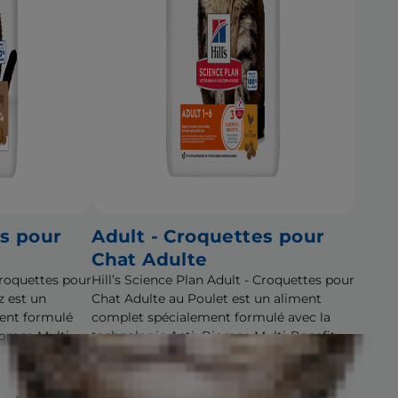
es pour
Adult - Croquettes pour
Chat Adulte
 Croquettes pour
Hill’s Science Plan Adult - Croquettes pour
z est un
Chat Adulte au Poulet est un aliment
ent formulé
complet spécialement formulé avec la
iome+ Multi-
technologie ActivBiome+ Multi-Benefit.
Cet aliment est spécialement formulé