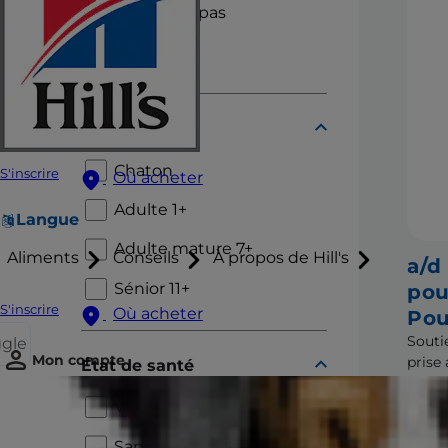
Sachets repas
Mijotés
Cycle de vie
Chaton
S'inscrire
Où acheter
Adulte 1+
Langue
Adulte mature 7+
Aliments
Conseils
À propos de Hill's
a/d
Sénior 11+
pou
S'inscrire
Où acheter
Pou
Souti
ggle
Mon compte
prise
État de santé
compa
malad
Vieillissement
inter
Santé bucco-dentaire