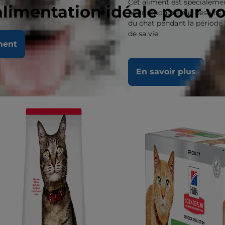
Cet aliment est spécialeme
alimentation idéale pour v
pour répondre aux besoins
du chat pendant la période 
de sa vie.
ment
 savoir plus
En savoir plus