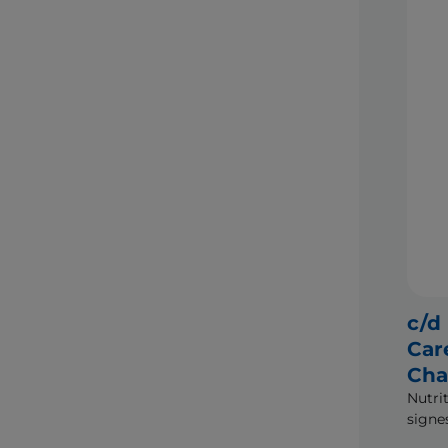
c/d
Car
Cha
Nutri
signe