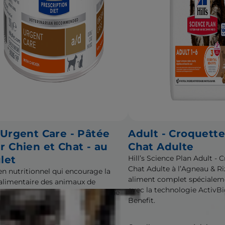
 Urgent Care - Pâtée
Adult - Croquett
r Chien et Chat - au
Chat Adulte
let
Hill’s Science Plan Adult -
Chat Adulte à l’Agneau & Ri
en nutritionnel qui encourage la
aliment complet spécialem
 alimentaire des animaux de
avec la technologie ActivB
gnie en convalescence après une
Benefit.
ie grave, un accident ou une
vention chirurgicale