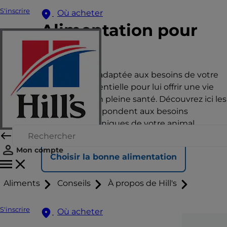
S'inscrire
Où acheter
Alimentation pour
chat
Une nutrition adaptée aux besoins de votre
animal est essentielle pour lui offrir une vie
heureuse et en pleine santé. Découvrez ici les
aliments qui répondent aux besoins
nutritionnels uniques de votre animal.
Mon compte
Choisir la bonne alimentation
Aliments
Conseils
À propos de Hill's
S'inscrire
Où acheter