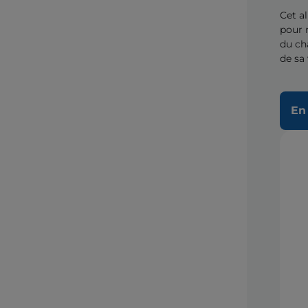
Cet a
pour 
du ch
de sa 
En