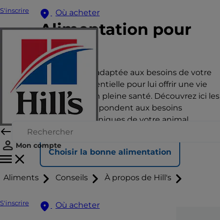
S'inscrire
Où acheter
Alimentation pour
chat
Une nutrition adaptée aux besoins de votre
animal est essentielle pour lui offrir une vie
heureuse et en pleine santé. Découvrez ici les
aliments qui répondent aux besoins
nutritionnels uniques de votre animal.
Mon compte
Choisir la bonne alimentation
Aliments
Conseils
À propos de Hill's
S'inscrire
Où acheter