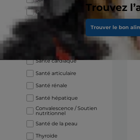
Trouvez l’
Diabète
Santé digestive
Trouver le bon ali
Sensibilité alimentaire
En
Croissance
Santé cardiaque
Santé articulaire
Santé rénale
Santé hépatique
Convalescence / Soutien
nutritionnel
Santé de la peau
Thyroïde