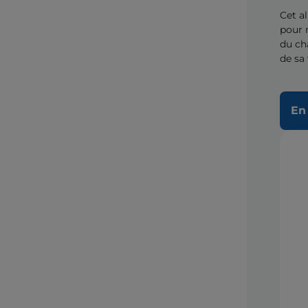
Cet a
pour 
du ch
de sa 
En