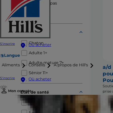
Sachets repas
Mijotés
Cycle de vie
Chaton
S'inscrire
Où acheter
Adulte 1+
Langue
Adulte mature 7+
Aliments
Conseils
À propos de Hill's
a/d
Sénior 11+
pou
S'inscrire
Où acheter
Pou
Souti
ggle
Mon compte
prise
État de santé
compa
malad
Vieillissement
inter
Santé bucco-dentaire