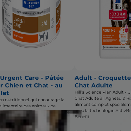
 Urgent Care - Pâtée
Adult - Croquett
r Chien et Chat - au
Chat Adulte
let
Hill’s Science Plan Adult -
Chat Adulte à l’Agneau & Ri
en nutritionnel qui encourage la
aliment complet spécialem
 alimentaire des animaux de
avec la technologie ActivB
gnie en convalescence après une
Benefit.
ie grave, un accident ou une
vention chirurgicale