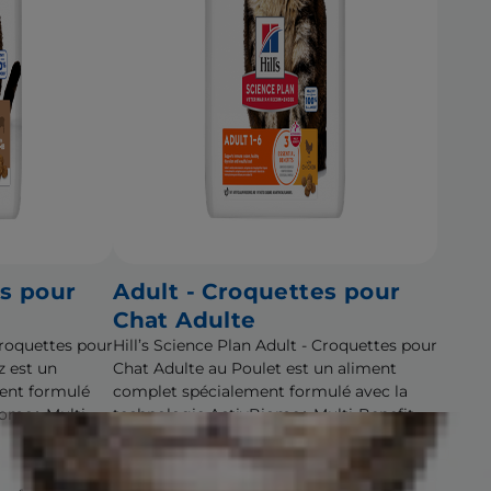
es pour
Adult - Croquettes pour
Chat Adulte
 Croquettes pour
Hill’s Science Plan Adult - Croquettes pour
z est un
Chat Adulte au Poulet est un aliment
ent formulé
complet spécialement formulé avec la
iome+ Multi-
technologie ActivBiome+ Multi-Benefit.
Cet aliment est spécialement formulé