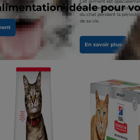
Cet aliment est spécialeme
alimentation idéale pour v
pour répondre aux besoins
du chat pendant la période 
de sa vie.
ment
 savoir plus
En savoir plus