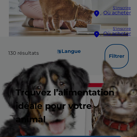
S'inscrire
Où acheter
S'inscrire
Où acheter
Langue
130
résultats
Filtrer
Trouvez l’alimentation
idéale pour votre
animal