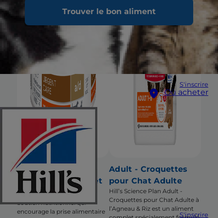
Trouver le bon aliment
S'inscrire
Où acheter
a/d Urgent Care -
Adult - Croquettes
Pâtée pour Chien et
pour Chat Adulte
Hill’s Science Plan Adult -
Chat - au Poulet
Croquettes pour Chat Adulte à
Soutien nutritionnel qui
l’Agneau & Riz est un aliment
encourage la prise alimentaire
S'inscrire
complet spécialement formulé