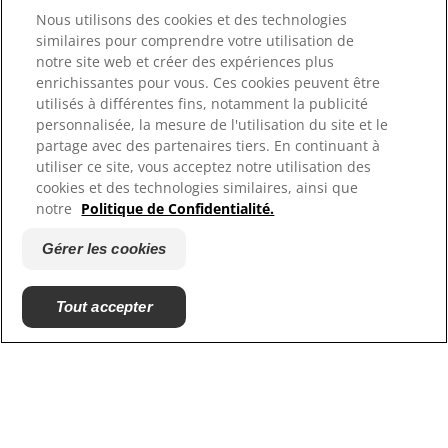
Hill's Vet
Nous utilisons des cookies et des technologies
Carrières
similaires pour comprendre votre utilisation de
notre site web et créer des expériences plus
enrichissantes pour vous. Ces cookies peuvent être
utilisés à différentes fins, notamment la publicité
personnalisée, la mesure de l'utilisation du site et le
partage avec des partenaires tiers. En continuant à
utiliser ce site, vous acceptez notre utilisation des
cookies et des technologies similaires, ainsi que
notre
Politique de Confidentialité.
© 2025 Hill's Pet Nutrition, Inc.
Gérer les cookies
All rights reserved.
*Étude menée auprès de 401 vétérinaires français en
Tout accepter
Mai 2025. SIG : 95 %. Kynetec.
**Les visuels d'aliments sont utilisés à des fins
d'illustration et ne sont pas contractuels. Ils ne
reflètent pas la nature exacte ni la quantité précise
des ingrédients contenus dans nos produits. Seuls la
liste d'ingrédients figurant sur l'étiquette de chaque
produit et la fiche technique de celui-ci garantissent
sa composition exacte.
Les marques déposées mentionnées ici le sont