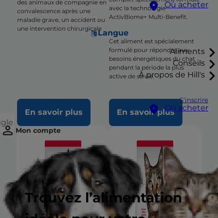
des animaux de compagnie en
Où acheter
avec la technologie
convalescence après une
ActivBiome+ Multi-Benefit.
maladie grave, un accident ou
une intervention chirurgicale
Langue
Cet aliment est spécialement
formulé pour répondre aux
Aliments
besoins énergétiques du chat
Conseils
pendant la période la plus
À propos de Hill's
active de sa vie.
S'inscrire
Où acheter
En savoir plus
En savoir plus
ggle
Mon compte
Trouvez l’alimentation