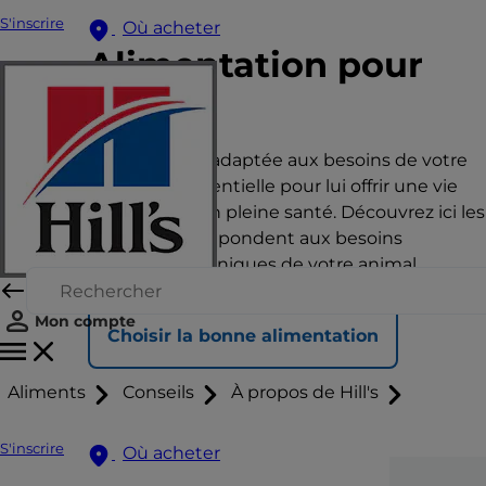
S'inscrire
Où acheter
Alimentation pour
chat
Une nutrition adaptée aux besoins de votre
animal est essentielle pour lui offrir une vie
heureuse et en pleine santé. Découvrez ici les
aliments qui répondent aux besoins
nutritionnels uniques de votre animal.
Mon compte
Choisir la bonne alimentation
Aliments
Conseils
À propos de Hill's
S'inscrire
Où acheter