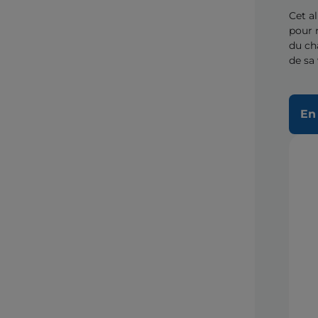
Cet a
pour 
du ch
de sa 
En