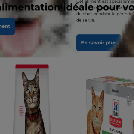
Cet aliment est spécialeme
alimentation idéale pour v
pour répondre aux besoins
du chat pendant la période 
de sa vie.
ment
 savoir plus
En savoir plus