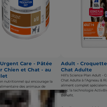
 Urgent Care - Pâtée
Adult - Croquett
r Chien et Chat - au
Chat Adulte
let
Hill’s Science Plan Adult -
Chat Adulte à l’Agneau & Ri
en nutritionnel qui encourage la
aliment complet spécialem
 alimentaire des animaux de
avec la technologie ActivB
gnie en convalescence après une
Benefit.
ie grave, un accident ou une
vention chirurgicale