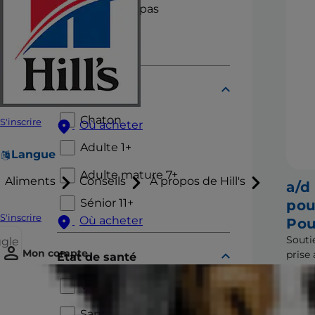
Sachets repas
Mijotés
Cycle de vie
Chaton
S'inscrire
Où acheter
Adulte 1+
Langue
Adulte mature 7+
Aliments
Conseils
À propos de Hill's
a/d
Sénior 11+
pou
S'inscrire
Où acheter
Pou
Souti
ggle
Mon compte
prise
État de santé
compa
malad
Vieillissement
inter
Santé bucco-dentaire