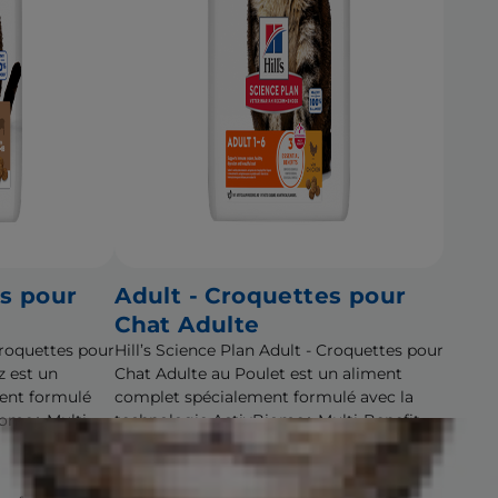
es pour
Adult - Croquettes pour
Chat Adulte
 Croquettes pour
Hill’s Science Plan Adult - Croquettes pour
z est un
Chat Adulte au Poulet est un aliment
ent formulé
complet spécialement formulé avec la
iome+ Multi-
technologie ActivBiome+ Multi-Benefit.
Cet aliment est spécialement formulé