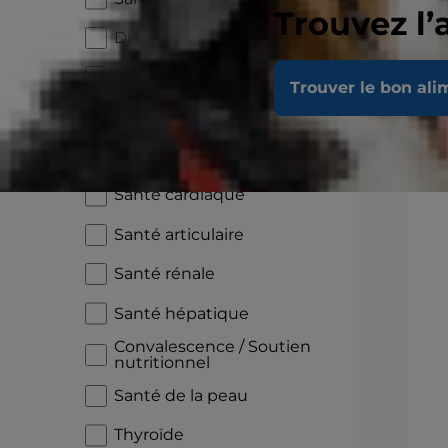
Trouvez l’
Diabète
Santé digestive
Trouver le bon ali
Sensibilité alimentaire
En
Croissance
Santé cardiaque
Santé articulaire
Santé rénale
Santé hépatique
Convalescence / Soutien
nutritionnel
Santé de la peau
Thyroïde