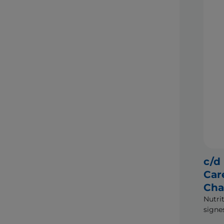
c/d
Car
Cha
Nutri
signe